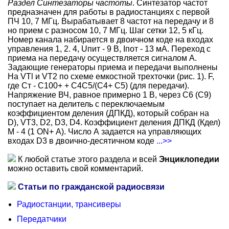
Раздел Синтезаторы частоты
. Синтезатор частот
предназначен для работы в радиостанциях с первой
ПЧ 10, 7 МГц. Вырабатывает 8 частот на передачу и 8
но прием с разносом 10, 7 МГц. Шаг сетки 12, 5 кГц.
Номер канала набирается в двоичном коде на входах
управления 1, 2. 4, Uпит - 9 В, Iпот - 13 мА. Переход с
приема на передачу осуществляется сигналом А.
Задающие генераторы приема и передачи выполнены
Ha VTl и VT2 по схеме емкостной трехточки (рис. 1). F,
где Ст - C100+ + C4C5/(C4+ С5) (для передачи).
Напряжение ВЧ, равное примерно 1 В, через С6 (С9)
поступает на делитель с переключаемым
коэффициентом деления (ДПКД), который собран на
D), VT3, D2, D3, D4. Коэффициент деления ДПКД (Кдел)
М - 4 (1 ON+ А). Число А задается на управляющих
входах D3 в двоично-десятичном коде
...>>
К любой статье этого раздела и всей
Энциклопедии
можно оставить свой комментарий.
Статьи по гражданской радиосвязи
Радиостанции, трансиверы
Передатчики