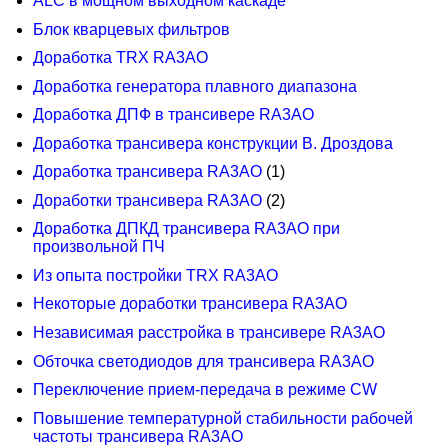
ALC в мощном выходном каскаде
Блок кварцевых фильтров
Доработка TRX RA3AO
Доработка генератора плавного диапазона
Доработка ДПФ в трансивере RA3AO
Доработка трансивера конструкции В. Дроздова
Доработка трансивера RA3AO
(1)
Доработки трансивера RA3AO
(2)
Доработка ДПКД трансивера RA3AO при
произвольной ПЧ
Из опыта постройки TRX RA3AO
Некоторые доработки трансивера RA3AO
Независимая расстройка в трансивере RA3AO
Обточка светодиодов для трансивера RA3AO
Переключение прием-передача в режиме CW
Повышение температурной стабильности рабочей
частоты трансивера RA3AO