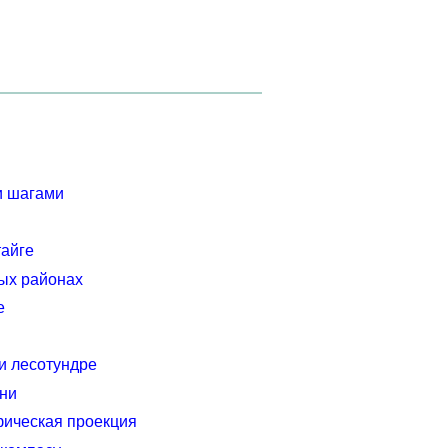
и шагами
тайге
ых районах
е
и лесотундре
ни
фическая проекция