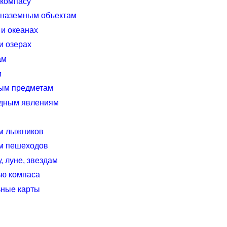
 компасу
 наземным объектам
и океанах
и озерах
ам
м
ным предметам
одным явлениям
м лыжников
м пешеходов
, луне, звездам
ью компаса
ьные карты