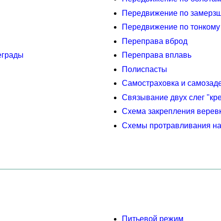
Передвижение по замерзш
Передвижение по тонкому
Переправа вброд
еграды
Переправа вплавь
Полиспасты
Самостраховка и самозад
Связывание двух слег "кр
Схема закрепления веревк
Схемы протравливания на
Питьевой режим