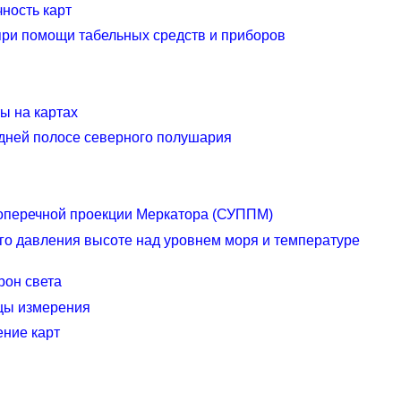
чность карт
ри помощи табельных средств и приборов
ы на картах
дней полосе северного полушария
поперечной проекции Меркатора (СУППМ)
о давления высоте над уровнем моря и температуре
рон света
цы измерения
ние карт