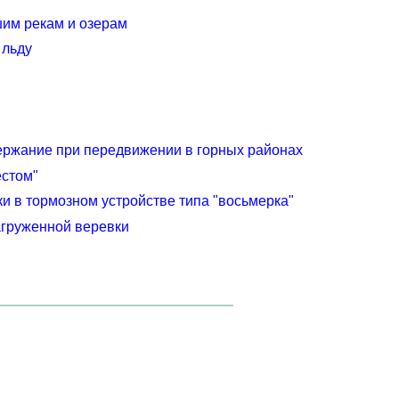
им рекам и озерам
 льду
ержание при передвижении в горных районах
естом"
и в тормозном устройстве типа "восьмерка"
груженной веревки