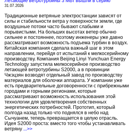
Летающие ветротурбины 3 МВт вышли в серию
31.07.2026
Традиционные ветряные электростанции зависят от
силы и стабильности ветра у поверхности земли, где
воздушные потоки часто бывают слабыми и
порывистыми. На больших высотах ветер обычно
сильнее и постояннее, поэтому инженеры уже давно
рассматривают возможность подъема турбин в воздух.
Китайская компания сделала важный шаг в этом
направлении, перейдя от испытаний к мелкосерийному
производству. Компания Beijing Linyi Yunchuan Energy
Technology запустила мелкосерийное производство
летающей ветротурбины S2000, а в провинции
Чжэцзян возводят отдельный завод по производству
материалов для оболочки аппарата. У компании уже
есть предварительные договоренности с прибрежными
городами и горными регионами, которые
рассматривают возможность использования этой
технологии для удовлетворения собственных
энергетических потребностей. Прототип, который
полгода назад только что поднялся в небо над
Сычуанем, теперь превращается в целую отрасль.
Идея S2000 проста: вместо того чтобы устанавливать
ветряну
...>>