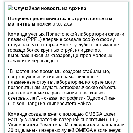
Случайная новость из Архива
Получена релятивистская струя с сильным
магнитным полем
07.06.2019
Команда ученых Принстонской лаборатории физики
плазмы (PPPL) впервые создала особую форму
струи плазмы, которая может углубить понимание
гораздо более крупных струй, или джетов,
вырывающихся из квазаров, центров молодых
галактик и черных дыр.
"В настоящее время мы создаем стабильные,
сверхзвуковые и сильно намагниченные
плазменные струи в лаборатории, которые могут
позволить нам изучать астрофизические объекты,
расположенные на расстоянии в несколько
световых лет", - сказал астрофизик Эдисон Лиан
(Edison Liang) из Университета Райса.
Команда создала джет с помощью OMEGA Laser
Facility в Лаборатории лазерной энергетики (LLE)
Университета Рочестера. Исследователи направили
20 отдельных лазерных лучей OMEGA в кольцевую