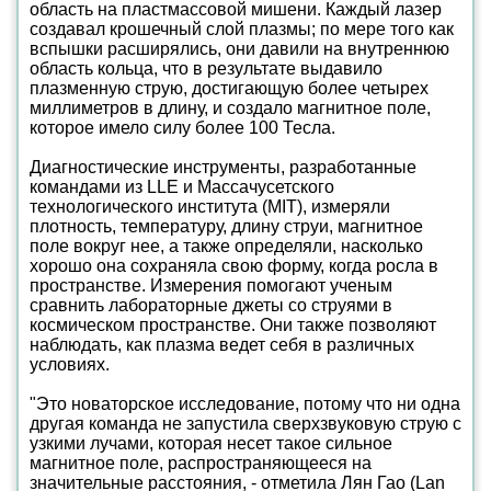
область на пластмассовой мишени. Каждый лазер
создавал крошечный слой плазмы; по мере того как
вспышки расширялись, они давили на внутреннюю
область кольца, что в результате выдавило
плазменную струю, достигающую более четырех
миллиметров в длину, и создало магнитное поле,
которое имело силу более 100 Тесла.
Диагностические инструменты, разработанные
командами из LLE и Массачусетского
технологического института (MIT), измеряли
плотность, температуру, длину струи, магнитное
поле вокруг нее, а также определяли, насколько
хорошо она сохраняла свою форму, когда росла в
пространстве. Измерения помогают ученым
сравнить лабораторные джеты со струями в
космическом пространстве. Они также позволяют
наблюдать, как плазма ведет себя в различных
условиях.
"Это новаторское исследование, потому что ни одна
другая команда не запустила сверхзвуковую струю с
узкими лучами, которая несет такое сильное
магнитное поле, распространяющееся на
значительные расстояния, - отметила Лян Гао (Lan