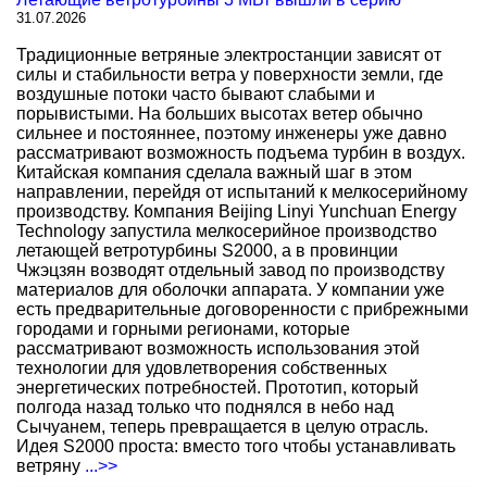
31.07.2026
Традиционные ветряные электростанции зависят от
силы и стабильности ветра у поверхности земли, где
воздушные потоки часто бывают слабыми и
порывистыми. На больших высотах ветер обычно
сильнее и постояннее, поэтому инженеры уже давно
рассматривают возможность подъема турбин в воздух.
Китайская компания сделала важный шаг в этом
направлении, перейдя от испытаний к мелкосерийному
производству. Компания Beijing Linyi Yunchuan Energy
Technology запустила мелкосерийное производство
летающей ветротурбины S2000, а в провинции
Чжэцзян возводят отдельный завод по производству
материалов для оболочки аппарата. У компании уже
есть предварительные договоренности с прибрежными
городами и горными регионами, которые
рассматривают возможность использования этой
технологии для удовлетворения собственных
энергетических потребностей. Прототип, который
полгода назад только что поднялся в небо над
Сычуанем, теперь превращается в целую отрасль.
Идея S2000 проста: вместо того чтобы устанавливать
ветряну
...>>