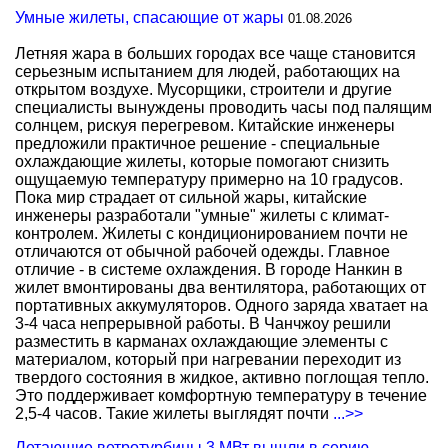
Умные жилеты, спасающие от жары
01.08.2026
Летняя жара в больших городах все чаще становится
серьезным испытанием для людей, работающих на
открытом воздухе. Мусорщики, строители и другие
специалисты вынуждены проводить часы под палящим
солнцем, рискуя перегревом. Китайские инженеры
предложили практичное решение - специальные
охлаждающие жилеты, которые помогают снизить
ощущаемую температуру примерно на 10 градусов.
Пока мир страдает от сильной жары, китайские
инженеры разработали "умные" жилеты с климат-
контролем. Жилеты с кондиционированием почти не
отличаются от обычной рабочей одежды. Главное
отличие - в системе охлаждения. В городе Нанкин в
жилет вмонтированы два вентилятора, работающих от
портативных аккумуляторов. Одного заряда хватает на
3-4 часа непрерывной работы. В Чанчжоу решили
разместить в карманах охлаждающие элементы с
материалом, который при нагревании переходит из
твердого состояния в жидкое, активно поглощая тепло.
Это поддерживает комфортную температуру в течение
2,5-4 часов. Такие жилеты выглядят почти
...>>
Летающие ветротурбины 3 МВт вышли в серию