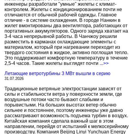
инженеры разработали "умные" жилеты с климат-
контролем. Жилеты с кондиционированием почти не
отличаются от обычной рабочей одежды. Главное
отличие - в системе охлаждения. В городе Нанкин в
жилет вмонтированы два вентилятора, работающих от
портативных аккумуляторов. Одного заряда хватает на
3-4 часа непрерывной работы. В Чанчжоу решили
разместить в карманах охлаждающие элементы с
материалом, который при нагревании переходит из
твердого состояния в жидкое, активно поглощая тепло.
Это поддерживает комфортную температуру в течение
2,5-4 часов. Такие жилеты выглядят почти
...>>
Летающие ветротурбины 3 МВт вышли в серию
31.07.2026
Традиционные ветряные электростанции зависят от
силы и стабильности ветра у поверхности земли, где
воздушные потоки часто бывают слабыми и
порывистыми. На больших высотах ветер обычно
сильнее и постояннее, поэтому инженеры уже давно
рассматривают возможность подъема турбин в воздух.
Китайская компания сделала важный шаг в этом
направлении, перейдя от испытаний к мелкосерийному
производству. Компания Beijing Linyi Yunchuan Energy