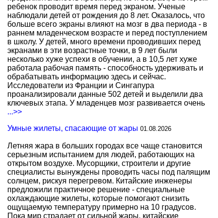
ребенок проводит время перед экраном. Ученые
наблюдали детей от рождения до 8 лет. Оказалось, что
больше всего экраны влияют на мозг в два периода - в
раннем младенческом возрасте и перед поступлением
в школу. У детей, много времени проводивших перед
экранами в эти возрастные точки, в 9 лет были
несколько хуже успехи в обучении, а в 10,5 лет хуже
работала рабочая память - способность удерживать и
обрабатывать информацию здесь и сейчас.
Исследователи из Франции и Сингапура
проанализировали данные 502 детей и выделили два
ключевых этапа. У младенцев мозг развивается очень
...>>
Умные жилеты, спасающие от жары
01.08.2026
Летняя жара в больших городах все чаще становится
серьезным испытанием для людей, работающих на
открытом воздухе. Мусорщики, строители и другие
специалисты вынуждены проводить часы под палящим
солнцем, рискуя перегревом. Китайские инженеры
предложили практичное решение - специальные
охлаждающие жилеты, которые помогают снизить
ощущаемую температуру примерно на 10 градусов.
Пока мир страдает от сильной жары, китайские