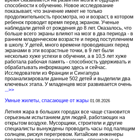
способности к обучению. Новое исследование
показывает, что значение имеет не только
продолжительность просмотра, но и возраст, в котором
ребенок проводит время перед экраном. Ученые
наблюдали детей от рождения до 8 лет. Оказалось, что
больше всего экраны влияют на мозг в два периода - в
раннем младенческом возрасте и перед поступлением
в школу. У детей, много времени проводивших перед
экранами в эти возрастные точки, в 9 лет были
несколько хуже успехи в обучении, а в 10,5 лет хуже
работала рабочая память - способность удерживать и
обрабатывать информацию здесь и сейчас.
Исследователи из Франции и Сингапура
проанализировали данные 502 детей и выделили два
ключевых этапа. У младенцев мозг развивается очень
...>>
Умные жилеты, спасающие от жары
01.08.2026
Летняя жара в больших городах все чаще становится
серьезным испытанием для людей, работающих на
открытом воздухе. Мусорщики, строители и другие
специалисты вынуждены проводить часы под палящим
солнцем, рискуя перегревом. Китайские инженеры
предложили практичное решение - специальные