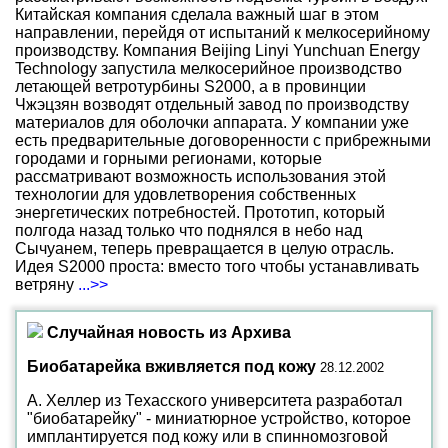
Китайская компания сделала важный шаг в этом
направлении, перейдя от испытаний к мелкосерийному
производству. Компания Beijing Linyi Yunchuan Energy
Technology запустила мелкосерийное производство
летающей ветротурбины S2000, а в провинции
Чжэцзян возводят отдельный завод по производству
материалов для оболочки аппарата. У компании уже
есть предварительные договоренности с прибрежными
городами и горными регионами, которые
рассматривают возможность использования этой
технологии для удовлетворения собственных
энергетических потребностей. Прототип, который
полгода назад только что поднялся в небо над
Сычуанем, теперь превращается в целую отрасль.
Идея S2000 проста: вместо того чтобы устанавливать
ветряну
...>>
Случайная новость из Архива
Биобатарейка вживляется под кожу
28.12.2002
А. Хеллер из Техасского университета разработал
"биобатарейку" - миниатюрное устройство, которое
имплантируется под кожу или в спинномозговой