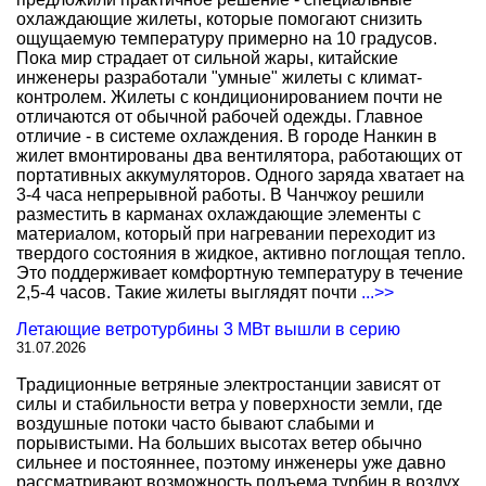
охлаждающие жилеты, которые помогают снизить
ощущаемую температуру примерно на 10 градусов.
Пока мир страдает от сильной жары, китайские
инженеры разработали "умные" жилеты с климат-
контролем. Жилеты с кондиционированием почти не
отличаются от обычной рабочей одежды. Главное
отличие - в системе охлаждения. В городе Нанкин в
жилет вмонтированы два вентилятора, работающих от
портативных аккумуляторов. Одного заряда хватает на
3-4 часа непрерывной работы. В Чанчжоу решили
разместить в карманах охлаждающие элементы с
материалом, который при нагревании переходит из
твердого состояния в жидкое, активно поглощая тепло.
Это поддерживает комфортную температуру в течение
2,5-4 часов. Такие жилеты выглядят почти
...>>
Летающие ветротурбины 3 МВт вышли в серию
31.07.2026
Традиционные ветряные электростанции зависят от
силы и стабильности ветра у поверхности земли, где
воздушные потоки часто бывают слабыми и
порывистыми. На больших высотах ветер обычно
сильнее и постояннее, поэтому инженеры уже давно
рассматривают возможность подъема турбин в воздух.