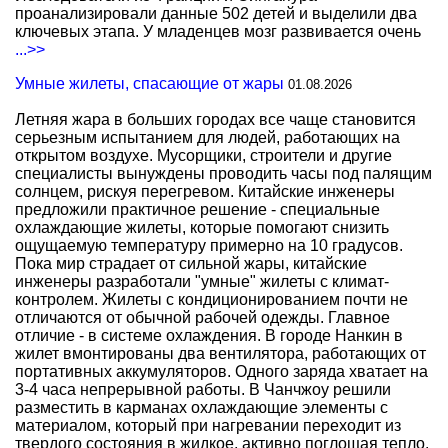
проанализировали данные 502 детей и выделили два
ключевых этапа. У младенцев мозг развивается очень
...>>
Умные жилеты, спасающие от жары
01.08.2026
Летняя жара в больших городах все чаще становится
серьезным испытанием для людей, работающих на
открытом воздухе. Мусорщики, строители и другие
специалисты вынуждены проводить часы под палящим
солнцем, рискуя перегревом. Китайские инженеры
предложили практичное решение - специальные
охлаждающие жилеты, которые помогают снизить
ощущаемую температуру примерно на 10 градусов.
Пока мир страдает от сильной жары, китайские
инженеры разработали "умные" жилеты с климат-
контролем. Жилеты с кондиционированием почти не
отличаются от обычной рабочей одежды. Главное
отличие - в системе охлаждения. В городе Нанкин в
жилет вмонтированы два вентилятора, работающих от
портативных аккумуляторов. Одного заряда хватает на
3-4 часа непрерывной работы. В Чанчжоу решили
разместить в карманах охлаждающие элементы с
материалом, который при нагревании переходит из
твердого состояния в жидкое, активно поглощая тепло.