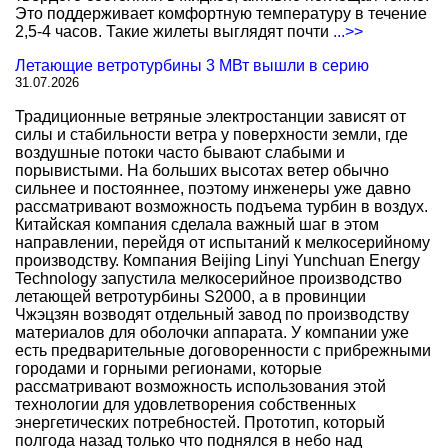
Это поддерживает комфортную температуру в течение
2,5-4 часов. Такие жилеты выглядят почти
...>>
Летающие ветротурбины 3 МВт вышли в серию
31.07.2026
Традиционные ветряные электростанции зависят от
силы и стабильности ветра у поверхности земли, где
воздушные потоки часто бывают слабыми и
порывистыми. На больших высотах ветер обычно
сильнее и постояннее, поэтому инженеры уже давно
рассматривают возможность подъема турбин в воздух.
Китайская компания сделала важный шаг в этом
направлении, перейдя от испытаний к мелкосерийному
производству. Компания Beijing Linyi Yunchuan Energy
Technology запустила мелкосерийное производство
летающей ветротурбины S2000, а в провинции
Чжэцзян возводят отдельный завод по производству
материалов для оболочки аппарата. У компании уже
есть предварительные договоренности с прибрежными
городами и горными регионами, которые
рассматривают возможность использования этой
технологии для удовлетворения собственных
энергетических потребностей. Прототип, который
полгода назад только что поднялся в небо над