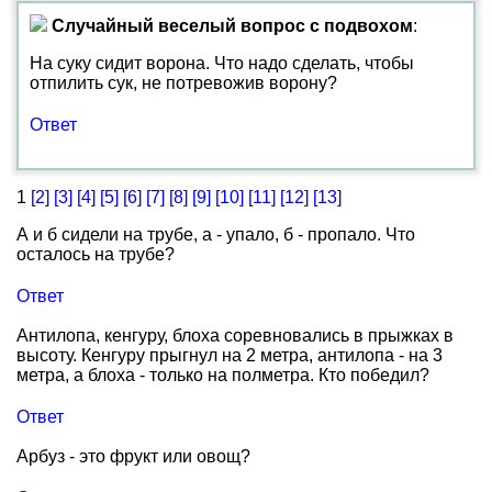
Случайный веселый вопрос с подвохом
:
На суку сидит ворона. Что надо сделать, чтобы
отпилить сук, не потревожив ворону?
Ответ
1
[2]
[3]
[4]
[5]
[6]
[7]
[8]
[9]
[10]
[11]
[12]
[13]
А и б сидели на трубе, а - упало, б - пропало. Что
осталось на трубе?
Ответ
Антилопа, кенгуру, блоха соревновались в прыжках в
высоту. Кенгуру прыгнул на 2 метра, антилопа - на 3
метра, а блоха - только на полметра. Кто победил?
Ответ
Арбуз - это фрукт или овощ?