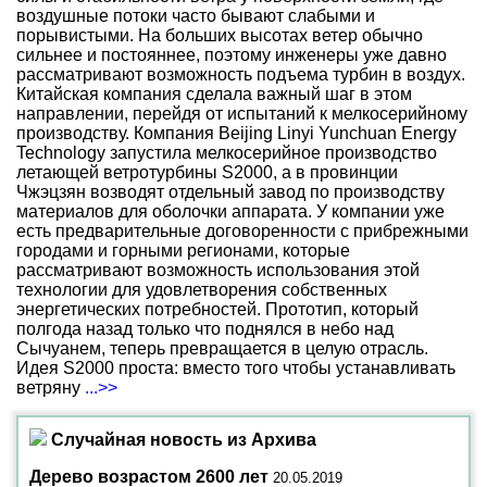
воздушные потоки часто бывают слабыми и
порывистыми. На больших высотах ветер обычно
сильнее и постояннее, поэтому инженеры уже давно
рассматривают возможность подъема турбин в воздух.
Китайская компания сделала важный шаг в этом
направлении, перейдя от испытаний к мелкосерийному
производству. Компания Beijing Linyi Yunchuan Energy
Technology запустила мелкосерийное производство
летающей ветротурбины S2000, а в провинции
Чжэцзян возводят отдельный завод по производству
материалов для оболочки аппарата. У компании уже
есть предварительные договоренности с прибрежными
городами и горными регионами, которые
рассматривают возможность использования этой
технологии для удовлетворения собственных
энергетических потребностей. Прототип, который
полгода назад только что поднялся в небо над
Сычуанем, теперь превращается в целую отрасль.
Идея S2000 проста: вместо того чтобы устанавливать
ветряну
...>>
Случайная новость из Архива
Дерево возрастом 2600 лет
20.05.2019