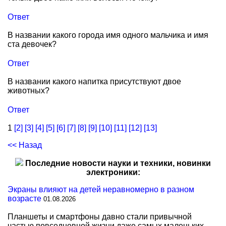
Ответ
В названии какого города имя одного мальчика и имя
ста девочек?
Ответ
В названии какого напитка присутствуют двое
животных?
Ответ
1
[2]
[3]
[4]
[5]
[6]
[7]
[8]
[9]
[10]
[11]
[12]
[13]
<< Назад
Последние новости науки и техники, новинки
электроники:
Экраны влияют на детей неравномерно в разном
возрасте
01.08.2026
Планшеты и смартфоны давно стали привычной
частью повседневной жизни даже самых маленьких