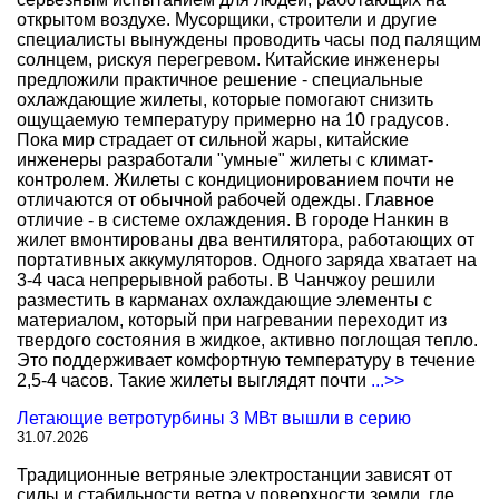
открытом воздухе. Мусорщики, строители и другие
специалисты вынуждены проводить часы под палящим
солнцем, рискуя перегревом. Китайские инженеры
предложили практичное решение - специальные
охлаждающие жилеты, которые помогают снизить
ощущаемую температуру примерно на 10 градусов.
Пока мир страдает от сильной жары, китайские
инженеры разработали "умные" жилеты с климат-
контролем. Жилеты с кондиционированием почти не
отличаются от обычной рабочей одежды. Главное
отличие - в системе охлаждения. В городе Нанкин в
жилет вмонтированы два вентилятора, работающих от
портативных аккумуляторов. Одного заряда хватает на
3-4 часа непрерывной работы. В Чанчжоу решили
разместить в карманах охлаждающие элементы с
материалом, который при нагревании переходит из
твердого состояния в жидкое, активно поглощая тепло.
Это поддерживает комфортную температуру в течение
2,5-4 часов. Такие жилеты выглядят почти
...>>
Летающие ветротурбины 3 МВт вышли в серию
31.07.2026
Традиционные ветряные электростанции зависят от
силы и стабильности ветра у поверхности земли, где