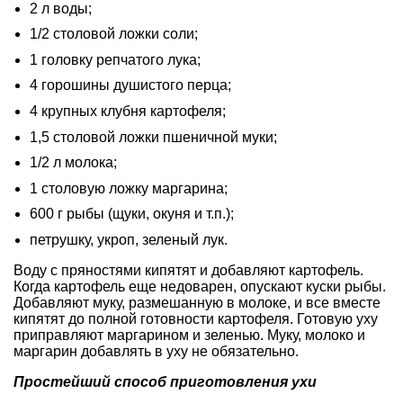
2 л воды;
1/2 столовой ложки соли;
1 головку репчатого лука;
4 горошины душистого перца;
4 крупных клубня картофеля;
1,5 столовой ложки пшеничной муки;
1/2 л молока;
1 столовую ложку маргарина;
600 г рыбы (щуки, окуня и т.п.);
петрушку, укроп, зеленый лук.
Воду с пряностями кипятят и добавляют картофель.
Когда картофель еще недоварен, опускают куски рыбы.
Добавляют муку, размешанную в молоке, и все вместе
кипятят до полной готовности картофеля. Готовую уху
приправляют маргарином и зеленью. Муку, молоко и
маргарин добавлять в уху не обязательно.
Простейший способ приготовления ухи