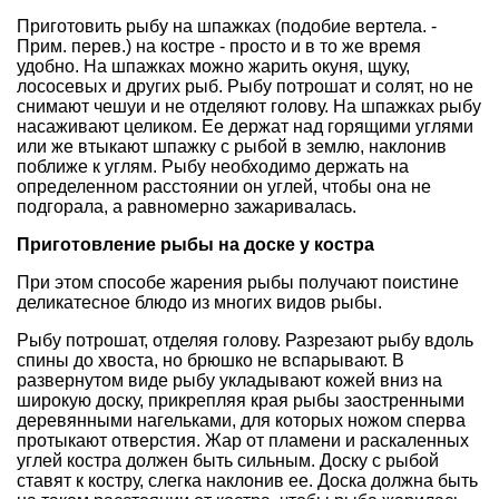
Приготовить рыбу на шпажках (подобие вертела. -
Прим. перев.) на костре - просто и в то же время
удобно. На шпажках можно жарить окуня, щуку,
лососевых и других рыб. Рыбу потрошат и солят, но не
снимают чешуи и не отделяют голову. На шпажках рыбу
насаживают целиком. Ее держат над горящими углями
или же втыкают шпажку с рыбой в землю, наклонив
поближе к углям. Рыбу необходимо держать на
определенном расстоянии он углей, чтобы она не
подгорала, а равномерно зажаривалась.
Приготовление рыбы на доске у костра
При этом способе жарения рыбы получают поистине
деликатесное блюдо из многих видов рыбы.
Рыбу потрошат, отделяя голову. Разрезают рыбу вдоль
спины до хвоста, но брюшко не вспарывают. В
развернутом виде рыбу укладывают кожей вниз на
широкую доску, прикрепляя края рыбы заостренными
деревянными нагельками, для которых ножом сперва
протыкают отверстия. Жар от пламени и раскаленных
углей костра должен быть сильным. Доску с рыбой
ставят к костру, слегка наклонив ее. Доска должна быть