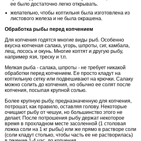
ее было достаточно легко открывать.
желательно, чтобы коптильня была изготовлена из
листового железа и не была окрашена.
Обработка рыбы перед копчением
Для копчения годятся многие виды рыб. Особенно
вкусна копченая салака, угорь, шпроты, сиг, камбала,
лещ, лосось и окунь. Многие коптят и другую рыбу,
например язя, треску и т.п.
Мелкая рыба - салака, шпроты - не требует никакой
обработки перед копчением. Ее просто кладут на
коптильную сетку или подвешивают на крючки. Салаку
можно солить до копчения, но обычно ее солят после
копчения, посыпая крупной солью.
Более крупную рыбу, предназначенную для копчения,
потрошат, как правило, оставляя голову. Некоторые
очищают рыбу от чешуи, но большинство этого не
делает. После потрошения рыбу держат некоторое
время в прохладном месте засоленной (1 столовая
ложка соли на 1 кг рыбы) или же прямо в растворе соли
(соли кладут столько, чтобы часть ее не растворилась)
в течение 1-4 час. до копчения.