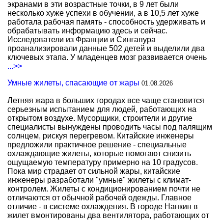
экранами в эти возрастные точки, в 9 лет были
несколько хуже успехи в обучении, а в 10,5 лет хуже
работала рабочая память - способность удерживать и
обрабатывать информацию здесь и сейчас.
Исследователи из Франции и Сингапура
проанализировали данные 502 детей и выделили два
ключевых этапа. У младенцев мозг развивается очень
...>>
Умные жилеты, спасающие от жары
01.08.2026
Летняя жара в больших городах все чаще становится
серьезным испытанием для людей, работающих на
открытом воздухе. Мусорщики, строители и другие
специалисты вынуждены проводить часы под палящим
солнцем, рискуя перегревом. Китайские инженеры
предложили практичное решение - специальные
охлаждающие жилеты, которые помогают снизить
ощущаемую температуру примерно на 10 градусов.
Пока мир страдает от сильной жары, китайские
инженеры разработали "умные" жилеты с климат-
контролем. Жилеты с кондиционированием почти не
отличаются от обычной рабочей одежды. Главное
отличие - в системе охлаждения. В городе Нанкин в
жилет вмонтированы два вентилятора, работающих от