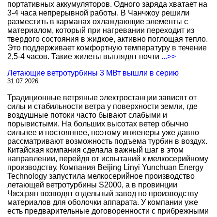
портативных аккумуляторов. Одного заряда хватает на
3-4 часа непрерывной работы. В Чанчжоу решили
разместить в карманах охлаждающие элементы с
материалом, который при нагревании переходит из
твердого состояния в жидкое, активно поглощая тепло.
Это поддерживает комфортную температуру в течение
2,5-4 часов. Такие жилеты выглядят почти
...>>
Летающие ветротурбины 3 МВт вышли в серию
31.07.2026
Традиционные ветряные электростанции зависят от
силы и стабильности ветра у поверхности земли, где
воздушные потоки часто бывают слабыми и
порывистыми. На больших высотах ветер обычно
сильнее и постояннее, поэтому инженеры уже давно
рассматривают возможность подъема турбин в воздух.
Китайская компания сделала важный шаг в этом
направлении, перейдя от испытаний к мелкосерийному
производству. Компания Beijing Linyi Yunchuan Energy
Technology запустила мелкосерийное производство
летающей ветротурбины S2000, а в провинции
Чжэцзян возводят отдельный завод по производству
материалов для оболочки аппарата. У компании уже
есть предварительные договоренности с прибрежными