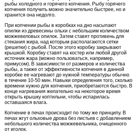
рыбы холодного и горячего копчения. Рыбу горячего
копчения получить можно значительно быстрее, но и
хранится она недолго.
При копчении рыбы в коробках на дно насыпают
опилки из древесины ольхи с небольшим количеством
можжевеловых опилок. Затем ставят противень для
стекания жира, над которым располагаются сетки
(решетки) с рыбой. После этого коробку закрывают
крышкой. Коробку ставят на костер или любой другой
источник жара (можно пользоваться, например,
примусом). В зависимости от размеров и количества
рыбы, а также от эффективности копчения в данной
коробке ее нагревают до нужной температуры обычно
в течение 10-50 мин. Навыки определения того, сколько
времени нужно для копчения, приобретаются быстро. В
конце нагревания желательно на некоторое время
открыть крышку коптильни, чтобы испарилась
оставшаяся влага.
Копчение в печах происходит по тому же принципу. В
печах жгут ольховые дрова без листьев с добавлением
небольшого количества можжевельника, очищенного
от иголок.