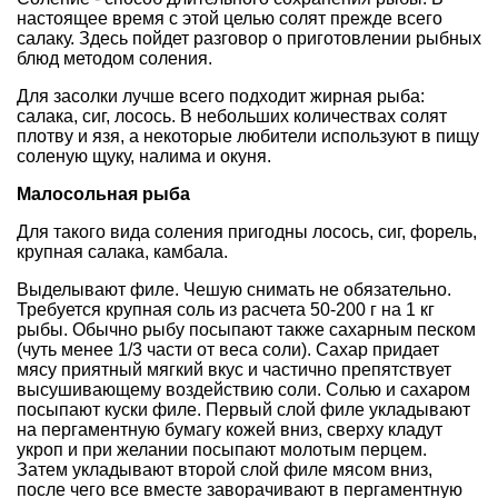
настоящее время с этой целью солят прежде всего
салаку. Здесь пойдет разговор о приготовлении рыбных
блюд методом соления.
Для засолки лучше всего подходит жирная рыба:
салака, сиг, лосось. В небольших количествах солят
плотву и язя, а некоторые любители используют в пищу
соленую щуку, налима и окуня.
Малосольная рыба
Для такого вида соления пригодны лосось, сиг, форель,
крупная салака, камбала.
Выделывают филе. Чешую снимать не обязательно.
Требуется крупная соль из расчета 50-200 г на 1 кг
рыбы. Обычно рыбу посыпают также сахарным песком
(чуть менее 1/3 части от веса соли). Сахар придает
мясу приятный мягкий вкус и частично препятствует
высушивающему воздействию соли. Солью и сахаром
посыпают куски филе. Первый слой филе укладывают
на пергаментную бумагу кожей вниз, сверху кладут
укроп и при желании посыпают молотым перцем.
Затем укладывают второй слой филе мясом вниз,
после чего все вместе заворачивают в пергаментную