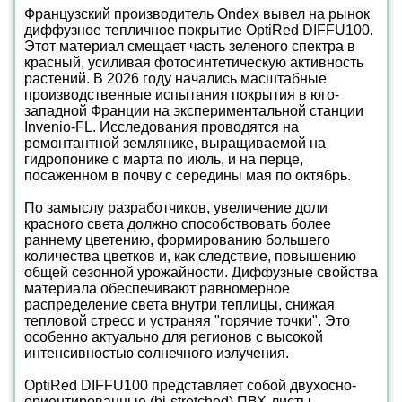
Французский производитель Ondex вывел на рынок
диффузное тепличное покрытие OptiRed DIFFU100.
Этот материал смещает часть зеленого спектра в
красный, усиливая фотосинтетическую активность
растений. В 2026 году начались масштабные
производственные испытания покрытия в юго-
западной Франции на экспериментальной станции
Invenio-FL. Исследования проводятся на
ремонтантной землянике, выращиваемой на
гидропонике с марта по июль, и на перце,
посаженном в почву с середины мая по октябрь.
По замыслу разработчиков, увеличение доли
красного света должно способствовать более
раннему цветению, формированию большего
количества цветков и, как следствие, повышению
общей сезонной урожайности. Диффузные свойства
материала обеспечивают равномерное
распределение света внутри теплицы, снижая
тепловой стресс и устраняя "горячие точки". Это
особенно актуально для регионов с высокой
интенсивностью солнечного излучения.
OptiRed DIFFU100 представляет собой двухосно-
ориентированные (bi-stretched) ПВХ-листы.