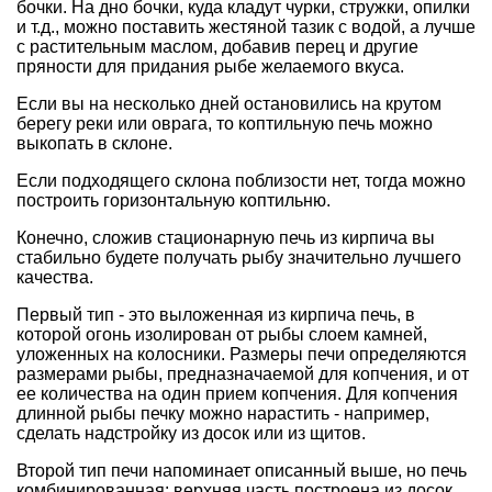
бочки. На дно бочки, куда кладут чурки, стружки, опилки
и т.д., можно поставить жестяной тазик с водой, а лучше
с растительным маслом, добавив перец и другие
пряности для придания рыбе желаемого вкуса.
Если вы на несколько дней остановились на крутом
берегу реки или оврага, то коптильную печь можно
выкопать в склоне.
Если подходящего склона поблизости нет, тогда можно
построить горизонтальную коптильню.
Конечно, сложив стационарную печь из кирпича вы
стабильно будете получать рыбу значительно лучшего
качества.
Первый тип - это выложенная из кирпича печь, в
которой огонь изолирован от рыбы слоем камней,
уложенных на колосники. Размеры печи определяются
размерами рыбы, предназначаемой для копчения, и от
ее количества на один прием копчения. Для копчения
длинной рыбы печку можно нарастить - например,
сделать надстройку из досок или из щитов.
Второй тип печи напоминает описанный выше, но печь
комбинированная: верхняя часть построена из досок.