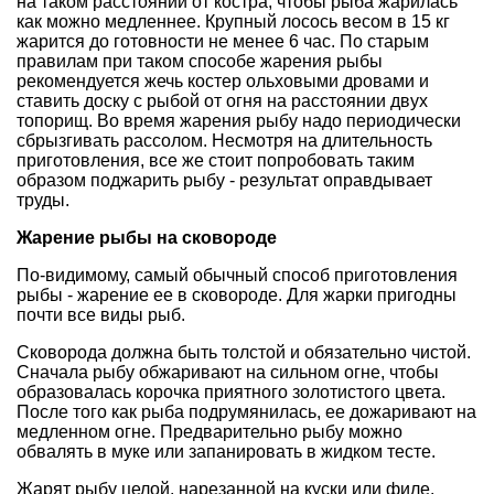
на таком расстоянии от костра, чтобы рыба жарилась
как можно медленнее. Крупный лосось весом в 15 кг
жарится до готовности не менее 6 час. По старым
правилам при таком способе жарения рыбы
рекомендуется жечь костер ольховыми дровами и
ставить доску с рыбой от огня на расстоянии двух
топорищ. Во время жарения рыбу надо периодически
сбрызгивать рассолом. Несмотря на длительность
приготовления, все же стоит попробовать таким
образом поджарить рыбу - результат оправдывает
труды.
Жарение рыбы на сковороде
По-видимому, самый обычный способ приготовления
рыбы - жарение ее в сковороде. Для жарки пригодны
почти все виды рыб.
Сковорода должна быть толстой и обязательно чистой.
Сначала рыбу обжаривают на сильном огне, чтобы
образовалась корочка приятного золотистого цвета.
После того как рыба подрумянилась, ее дожаривают на
медленном огне. Предварительно рыбу можно
обвалять в муке или запанировать в жидком тесте.
Жарят рыбу целой, нарезанной на куски или филе.