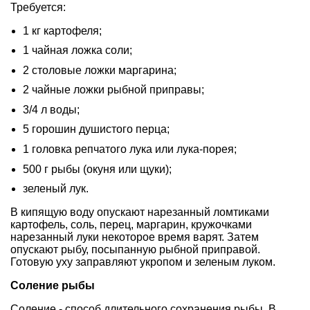
Требуется:
1 кг картофеля;
1 чайная ложка соли;
2 столовые ложки маргарина;
2 чайные ложки рыбной приправы;
3/4 л воды;
5 горошин душистого перца;
1 головка репчатого лука или лука-порея;
500 г рыбы (окуня или щуки);
зеленый лук.
В кипящую воду опускают нарезанный ломтиками
картофель, соль, перец, маргарин, кружочками
нарезанный луки некоторое время варят. Затем
опускают рыбу, посыпанную рыбной приправой.
Готовую уху заправляют укропом и зеленым луком.
Соление рыбы
Соление - способ длительного сохранения рыбы. В