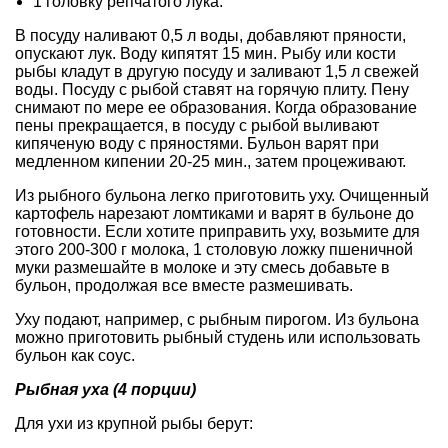
1 головку репчатого лука.
В посуду наливают 0,5 л воды, добавляют пряности,
опускают лук. Воду кипятят 15 мин. Рыбу или кости
рыбы кладут в другую посуду и заливают 1,5 л свежей
воды. Посуду с рыбой ставят на горячую плиту. Пену
снимают по мере ее образования. Когда образование
пены прекращается, в посуду с рыбой выливают
кипяченую воду с пряностями. Бульон варят при
медленном кипении 20-25 мин., затем процеживают.
Из рыбного бульона легко приготовить уху. Очищенный
картофель нарезают ломтиками и варят в бульоне до
готовности. Если хотите приправить уху, возьмите для
этого 200-300 г молока, 1 столовую ложку пшеничной
муки размешайте в молоке и эту смесь добавьте в
бульон, продолжая все вместе размешивать.
Уху подают, например, с рыбным пирогом. Из бульона
можно приготовить рыбный студень или использовать
бульон как соус.
Рыбная уха (4 порции)
Для ухи из крупной рыбы берут: