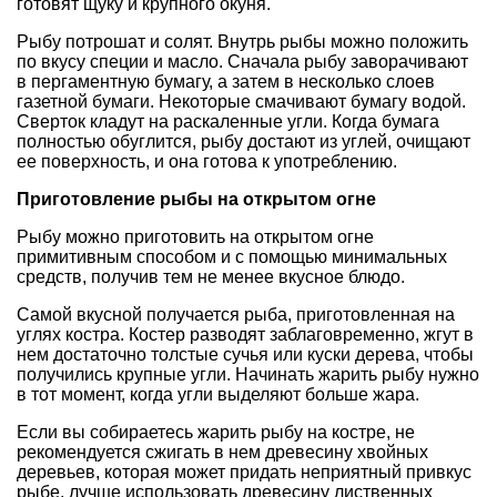
готовят щуку и крупного окуня.
Рыбу потрошат и солят. Внутрь рыбы можно положить
по вкусу специи и масло. Сначала рыбу заворачивают
в пергаментную бумагу, а затем в несколько слоев
газетной бумаги. Некоторые смачивают бумагу водой.
Сверток кладут на раскаленные угли. Когда бумага
полностью обуглится, рыбу достают из углей, очищают
ее поверхность, и она готова к употреблению.
Приготовление рыбы на открытом огне
Рыбу можно приготовить на открытом огне
примитивным способом и с помощью минимальных
средств, получив тем не менее вкусное блюдо.
Самой вкусной получается рыба, приготовленная на
углях костра. Костер разводят заблаговременно, жгут в
нем достаточно толстые сучья или куски дерева, чтобы
получились крупные угли. Начинать жарить рыбу нужно
в тот момент, когда угли выделяют больше жара.
Если вы собираетесь жарить рыбу на костре, не
рекомендуется сжигать в нем древесину хвойных
деревьев, которая может придать неприятный привкус
рыбе, лучше использовать древесину лиственных