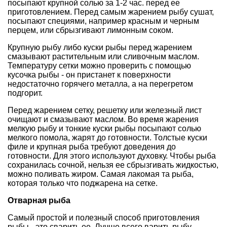
посыпают крупной солью за 1-2 час. перед ее
приготовлением. Перед самым жарением рыбу сушат,
посыпают специями, например красным и черным
перцем, или сбрызгивают лимонным соком.
Крупную рыбу либо куски рыбы перед жарением
смазывают растительным или сливочным маслом.
Температуру сетки можно проверить с помощью
кусочка рыбы - он пристанет к поверхности
недостаточно горячего металла, а на перегретом
подгорит.
Перед жарением сетку, решетку или железный лист
очищают и смазывают маслом. Во время жарения
мелкую рыбу и тонкие куски рыбы посыпают солью
мелкого помола, жарят до готовности. Толстые куски
филе и крупная рыба требуют доведения до
готовности. Для этого используют духовку. Чтобы рыба
сохранилась сочной, нельзя ее сбрызгивать жидкостью,
можно поливать жиром. Самая лакомая та рыба,
которая только что поджарена на сетке.
Отварная рыба
Самый простой и полезный способ приготовления
рыбы - это сварить ее. Лучше всего варить рыбу