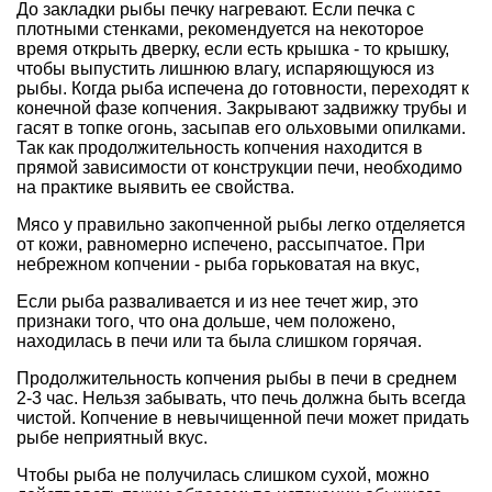
До закладки рыбы печку нагревают. Если печка с
плотными стенками, рекомендуется на некоторое
время открыть дверку, если есть крышка - то крышку,
чтобы выпустить лишнюю влагу, испаряющуюся из
рыбы. Когда рыба испечена до готовности, переходят к
конечной фазе копчения. Закрывают задвижку трубы и
гасят в топке огонь, засыпав его ольховыми опилками.
Так как продолжительность копчения находится в
прямой зависимости от конструкции печи, необходимо
на практике выявить ее свойства.
Мясо у правильно закопченной рыбы легко отделяется
от кожи, равномерно испечено, рассыпчатое. При
небрежном копчении - рыба горьковатая на вкус,
Если рыба разваливается и из нее течет жир, это
признаки того, что она дольше, чем положено,
находилась в печи или та была слишком горячая.
Продолжительность копчения рыбы в печи в среднем
2-3 час. Нельзя забывать, что печь должна быть всегда
чистой. Копчение в невычищенной печи может придать
рыбе неприятный вкус.
Чтобы рыба не получилась слишком сухой, можно