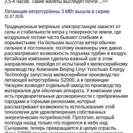
2,5-4 часов. Такие жилеты выглядят почти
...>>
Летающие ветротурбины 3 МВт вышли в серию
31.07.2026
Традиционные ветряные электростанции зависят от
силы и стабильности ветра у поверхности земли, где
воздушные потоки часто бывают слабыми и
порывистыми. На больших высотах ветер обычно
сильнее и постояннее, поэтому инженеры уже давно
рассматривают возможность подъема турбин в воздух.
Китайская компания сделала важный шаг в этом
направлении, перейдя от испытаний к мелкосерийному
производству. Компания Beijing Linyi Yunchuan Energy
Technology запустила мелкосерийное производство
летающей ветротурбины S2000, а в провинции
Чжэцзян возводят отдельный завод по производству
материалов для оболочки аппарата. У компании уже
есть предварительные договоренности с прибрежными
городами и горными регионами, которые
рассматривают возможность использования этой
технологии для удовлетворения собственных
энергетических потребностей. Прототип, который
полгода назад только что поднялся в небо над
Сычуанем, теперь превращается в целую отрасль.