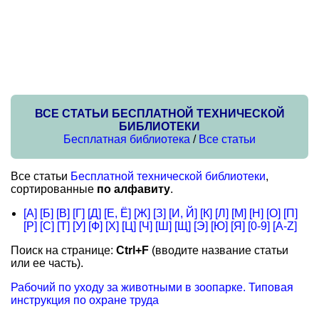
ВСЕ СТАТЬИ БЕСПЛАТНОЙ ТЕХНИЧЕСКОЙ
БИБЛИОТЕКИ
Бесплатная библиотека
/
Все статьи
Все статьи
Бесплатной технической библиотеки
,
сортированные
по алфавиту
.
[А]
[Б]
[В]
[Г]
[Д]
[Е, Ё]
[Ж]
[З]
[И, Й]
[К]
[Л]
[М]
[Н]
[О]
[П]
[Р]
[С]
[Т]
[У]
[Ф]
[Х]
[Ц]
[Ч]
[Ш]
[Щ]
[Э]
[Ю]
[Я]
[0-9]
[A-Z]
Поиск на странице:
Ctrl+F
(вводите название статьи
или ее часть).
Рабочий по уходу за животными в зоопарке. Типовая
инструкция по охране труда