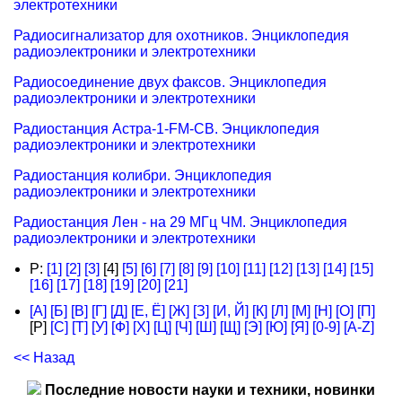
электротехники
Радиосигнализатор для охотников. Энциклопедия
радиоэлектроники и электротехники
Радиосоединение двух факсов. Энциклопедия
радиоэлектроники и электротехники
Радиостанция Астра-1-FM-CB. Энциклопедия
радиоэлектроники и электротехники
Радиостанция колибри. Энциклопедия
радиоэлектроники и электротехники
Радиостанция Лен - на 29 МГц ЧМ. Энциклопедия
радиоэлектроники и электротехники
Р:
[1]
[2]
[3]
[4]
[5]
[6]
[7]
[8]
[9]
[10]
[11]
[12]
[13]
[14]
[15]
[16]
[17]
[18]
[19]
[20]
[21]
[А]
[Б]
[В]
[Г]
[Д]
[Е, Ё]
[Ж]
[З]
[И, Й]
[К]
[Л]
[М]
[Н]
[О]
[П]
[Р]
[С]
[Т]
[У]
[Ф]
[Х]
[Ц]
[Ч]
[Ш]
[Щ]
[Э]
[Ю]
[Я]
[0-9]
[A-Z]
<< Назад
Последние новости науки и техники, новинки