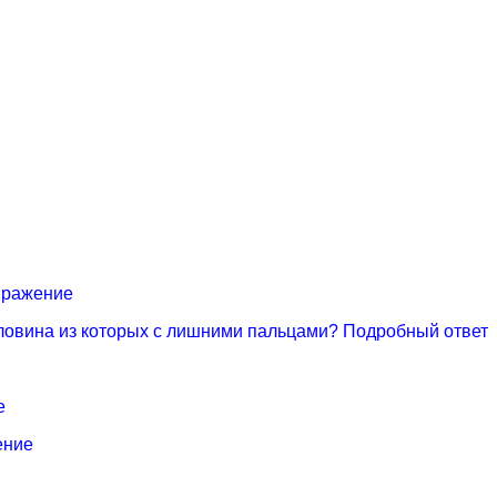
ыражение
оловина из которых с лишними пальцами? Подробный ответ
е
ение