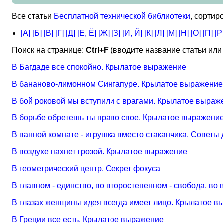
Все статьи
Бесплатной технической библиотеки
, сорти
[А]
[Б]
[В]
[Г]
[Д]
[Е, Ё]
[Ж]
[З]
[И, Й]
[К]
[Л]
[М]
[Н]
[О]
[П]
[Р
Поиск на странице:
Ctrl+F
(вводите название статьи или 
В Багдаде все спокойно. Крылатое выражение
В бананово-лимонном Сингапуре. Крылатое выражение
В бой роковой мы вступили с врагами. Крылатое выраж
В борьбе обретешь ты право свое. Крылатое выражени
В ванной комнате - игрушка вместо стаканчика. Совет
В воздухе пахнет грозой. Крылатое выражение
В геометрический центр. Секрет фокуса
В главном - единство, во второстепенном - свобода, во
В глазах женщины идея всегда имеет лицо. Крылатое 
В Греции все есть. Крылатое выражение