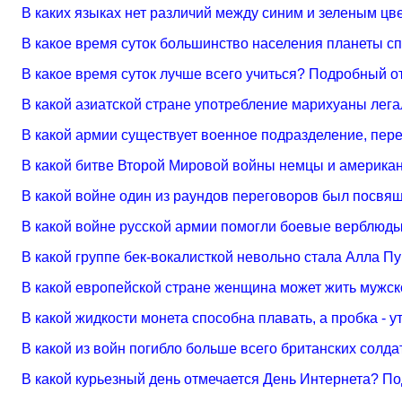
В каких языках нет различий между синим и зеленым ц
В какое время суток большинство населения планеты с
В какое время суток лучше всего учиться? Подробный о
В какой азиатской стране употребление марихуаны лег
В какой армии существует военное подразделение, пер
В какой битве Второй Мировой войны немцы и америка
В какой войне один из раундов переговоров был посв
В какой войне русской армии помогли боевые верблюд
В какой группе бек-вокалисткой невольно стала Алла П
В какой европейской стране женщина может жить мужск
В какой жидкости монета способна плавать, а пробка - 
В какой из войн погибло больше всего британских солда
В какой курьезный день отмечается День Интернета? П