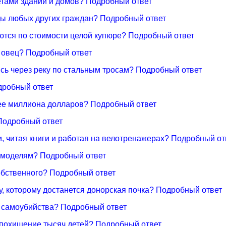
етами зданий и домов? Подробный ответ
оды любых других граждан? Подробный ответ
ются по стоимости целой купюре? Подробный ответ
я овец? Подробный ответ
ясь через реку по стальным тросам? Подробный ответ
дробный ответ
лее миллиона долларов? Подробный ответ
 Подробный ответ
и, читая книги и работая на велотренажерах? Подробный от
п-моделям? Подробный ответ
собственного? Подробный ответ
у, которому достанется донорская почка? Подробный ответ
у самоубийства? Подробный ответ
в похищение тысяч детей? Подробный ответ