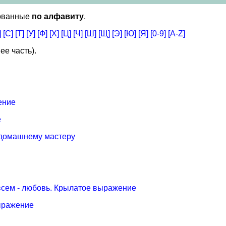
рованные
по алфавиту
.
]
[С]
[Т]
[У]
[Ф]
[Х]
[Ц]
[Ч]
[Ш]
[Щ]
[Э]
[Ю]
[Я]
[0-9]
[A-Z]
ее часть).
ение
е
ы домашнему мастеру
 всем - любовь. Крылатое выражение
выражение