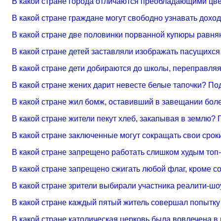
В какой стране города отличаются преобладающими цв
В какой стране граждане могут свободно узнавать дох
В какой стране две половинки порванной купюры равня
В какой стране детей заставляли изображать пасущихс
В какой стране дети добираются до школы, переправля
В какой стране жених дарит невесте белые тапочки? По
В какой стране жил бомж, оставивший в завещании бо
В какой стране жители пекут хлеб, закапывая в землю?
В какой стране заключенные могут сокращать свои срок
В какой стране запрещено работать слишком худым то
В какой стране запрещено сжигать любой флаг, кроме 
В какой стране зрители выбирали участника реалити-шо
В какой стране каждый пятый житель совершал попытк
В какой стране католическая церковь была вовлечена 