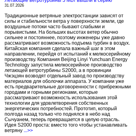
Летающие ветротурбины 3 МВт вышли в серию
31.07.2026
Традиционные ветряные электростанции зависят от
силы и стабильности ветра у поверхности земли, где
воздушные потоки часто бывают слабыми и
порывистыми. На больших высотах ветер обычно
сильнее и постояннее, поэтому инженеры уже давно
рассматривают возможность подъема турбин в воздух.
Китайская компания сделала важный шаг в этом
направлении, перейдя от испытаний к мелкосерийному
производству. Компания Beijing Linyi Yunchuan Energy
Technology запустила мелкосерийное производство
летающей ветротурбины S2000, а в провинции
Чжэцзян возводят отдельный завод по производству
материалов для оболочки аппарата. У компании уже
есть предварительные договоренности с прибрежными
городами и горными регионами, которые
рассматривают возможность использования этой
технологии для удовлетворения собственных
энергетических потребностей. Прототип, который
полгода назад только что поднялся в небо над
Сычуанем, теперь превращается в целую отрасль.
Идея S2000 проста: вместо того чтобы устанавливать
ветряну
...>>