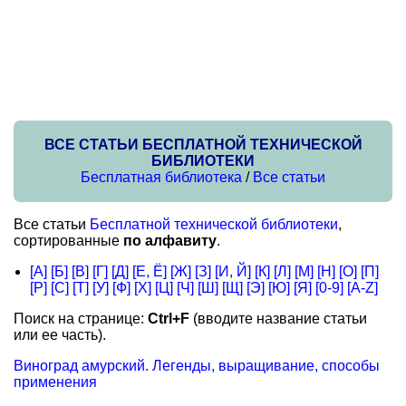
ВСЕ СТАТЬИ БЕСПЛАТНОЙ ТЕХНИЧЕСКОЙ
БИБЛИОТЕКИ
Бесплатная библиотека
/
Все статьи
Все статьи
Бесплатной технической библиотеки
,
сортированные
по алфавиту
.
[А]
[Б]
[В]
[Г]
[Д]
[Е, Ё]
[Ж]
[З]
[И, Й]
[К]
[Л]
[М]
[Н]
[О]
[П]
[Р]
[С]
[Т]
[У]
[Ф]
[Х]
[Ц]
[Ч]
[Ш]
[Щ]
[Э]
[Ю]
[Я]
[0-9]
[A-Z]
Поиск на странице:
Ctrl+F
(вводите название статьи
или ее часть).
Виноград амурский. Легенды, выращивание, способы
применения