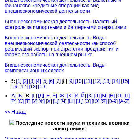
финансово-кредитные операции как вид
внешнеэкономической деятельности
Внешнеэкономическая деятельность. Валютный
контроль за импортными и бартерными операциями
Внешнеэкономическая деятельность. Виды
внешнеэкономической деятельности как способ
реализации экспортной стратегии предприятия и
форма его работы на внешнем рынке
Внешнеэкономическая деятельность. Виды
компенсационных сделок
В:
[1]
[2]
[3]
[4]
[5]
[6]
[7]
[8]
[9]
[10]
[11]
[12]
[13]
[14]
[15]
[16]
[17]
[18]
[19]
[А]
[Б]
[В]
[Г]
[Д]
[Е, Ё]
[Ж]
[З]
[И, Й]
[К]
[Л]
[М]
[Н]
[О]
[П]
[Р]
[С]
[Т]
[У]
[Ф]
[Х]
[Ц]
[Ч]
[Ш]
[Щ]
[Э]
[Ю]
[Я]
[0-9]
[A-Z]
<< Назад
Последние новости науки и техники, новинки
электроники: