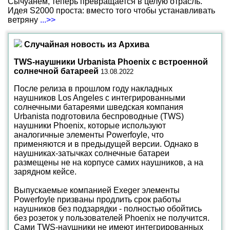
Сычуанем, теперь превращается в целую отрасль.
Идея S2000 проста: вместо того чтобы устанавливать
ветряну
...>>
Случайная новость из Архива
TWS-наушники Urbanista Phoenix с встроенной
солнечной батареей
13.08.2022
После релиза в прошлом году накладных
наушников Los Angeles с интегрированными
солнечными батареями шведская компания
Urbanista подготовила беспроводные (TWS)
наушники Phoenix, которые используют
аналогичные элементы Powerfoyle, что
применяются и в предыдущей версии. Однако в
наушниках-затычках солнечные батареи
размещены не на корпусе самих наушников, а на
зарядном кейсе.
Выпускаемые компанией Exeger элементы
Powerfoyle призваны продлить срок работы
наушников без подзарядки - полностью обойтись
без розеток у пользователей Phoenix не получится.
Сами TWS-наушники не имеют интегрированных