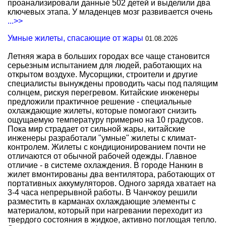
проанализировали данные 502 детей и выделили два
ключевых этапа. У младенцев мозг развивается очень
...>>
Умные жилеты, спасающие от жары
01.08.2026
Летняя жара в больших городах все чаще становится
серьезным испытанием для людей, работающих на
открытом воздухе. Мусорщики, строители и другие
специалисты вынуждены проводить часы под палящим
солнцем, рискуя перегревом. Китайские инженеры
предложили практичное решение - специальные
охлаждающие жилеты, которые помогают снизить
ощущаемую температуру примерно на 10 градусов.
Пока мир страдает от сильной жары, китайские
инженеры разработали "умные" жилеты с климат-
контролем. Жилеты с кондиционированием почти не
отличаются от обычной рабочей одежды. Главное
отличие - в системе охлаждения. В городе Нанкин в
жилет вмонтированы два вентилятора, работающих от
портативных аккумуляторов. Одного заряда хватает на
3-4 часа непрерывной работы. В Чанчжоу решили
разместить в карманах охлаждающие элементы с
материалом, который при нагревании переходит из
твердого состояния в жидкое, активно поглощая тепло.