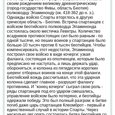
своим рождением великому древнегреческому
(город-государство Фивы, область Беотия)
полководцу Эпаминонду (ок. 418-362 до н. э.).
Однажды войско Спарты вторглось в другую
греческую область - Беотию. Встреча спартанцев с
войском беотийского полководца Эпаминонда
состоялась около местечка Левктры. Количество
всадников противостоящих сил было равным - по
одной тысяче, но пеших воинов у спартанцев было
больше-10 тысяч против 6 тысяч беотийцев. Чтобы
компенсировать этот недостаток, Эпаминонд
построил свое войско в виде кочерги: узкая
фаланга, состоящая из ополченцев, которым было
предписано не наступать, а лишь держать удар,
обороняться, и колонна из пятидесяти коротких
шеренг отборных воинов на конце этой фаланги.
Беотийский вождь рассчитывал, что эта ударная
колонна сделает главное - разрушит фалангу
противника. И "конец кочерги" сыграл свою роль -
ряды спартанцев под его ударом смешались,
управление войском было потеряно, и беотийцы
одержали победу. Это был полный разгром: в битве
погиб даже царь спартанцев Клеомброт - первый и
единственный случай в истории Спарты. Через
несколько лет опять состоялась битва беотийцев со