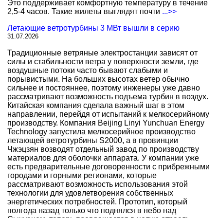
Это поддерживает комфортную температуру в течение
2,5-4 часов. Такие жилеты выглядят почти
...>>
Летающие ветротурбины 3 МВт вышли в серию
31.07.2026
Традиционные ветряные электростанции зависят от
силы и стабильности ветра у поверхности земли, где
воздушные потоки часто бывают слабыми и
порывистыми. На больших высотах ветер обычно
сильнее и постояннее, поэтому инженеры уже давно
рассматривают возможность подъема турбин в воздух.
Китайская компания сделала важный шаг в этом
направлении, перейдя от испытаний к мелкосерийному
производству. Компания Beijing Linyi Yunchuan Energy
Technology запустила мелкосерийное производство
летающей ветротурбины S2000, а в провинции
Чжэцзян возводят отдельный завод по производству
материалов для оболочки аппарата. У компании уже
есть предварительные договоренности с прибрежными
городами и горными регионами, которые
рассматривают возможность использования этой
технологии для удовлетворения собственных
энергетических потребностей. Прототип, который
полгода назад только что поднялся в небо над