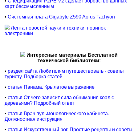
▪
Cпецификация P2PE V2 сделает воровство данных
карт бессмысленным
▪
Системная плата Gigabyte Z590 Aorus Tachyon
Лента новостей науки и техники, новинок
электроники
Интересные материалы Бесплатной
технической библиотеки:
▪
раздел сайта Любителям путешествовать - советы
туристу. Подборка статей
▪
статья Панама. Крылатое выражение
▪
статья От чего зависит сила обнимания коал с
деревьями? Подробный ответ
▪
статья Врач пульмонологического кабинета.
Должностная инструкция
▪
статья Искусственный рог. Простые рецепты и советы