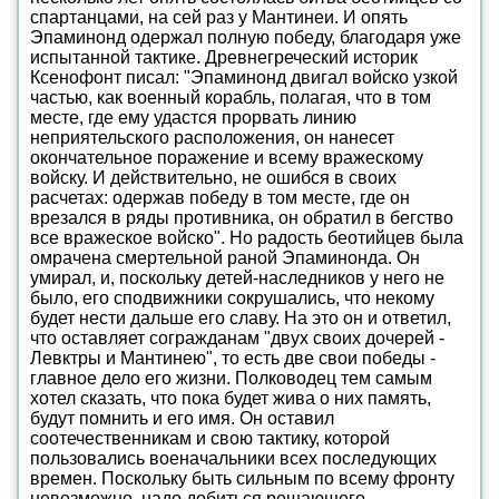
спартанцами, на сей раз у Мантинеи. И опять
Эпаминонд одержал полную победу, благодаря уже
испытанной тактике. Древнегреческий историк
Ксенофонт писал: "Эпаминонд двигал войско узкой
частью, как военный корабль, полагая, что в том
месте, где ему удастся прорвать линию
неприятельского расположения, он нанесет
окончательное поражение и всему вражескому
войску. И действительно, не ошибся в своих
расчетах: одержав победу в том месте, где он
врезался в ряды противника, он обратил в бегство
все вражеское войско". Но радость беотийцев была
омрачена смертельной раной Эпаминонда. Он
умирал, и, поскольку детей-наследников у него не
было, его сподвижники сокрушались, что некому
будет нести дальше его славу. На это он и ответил,
что оставляет согражданам "двух своих дочерей -
Левктры и Мантинею", то есть две свои победы -
главное дело его жизни. Полководец тем самым
хотел сказать, что пока будет жива о них память,
будут помнить и его имя. Он оставил
соотечественникам и свою тактику, которой
пользовались военачальники всех последующих
времен. Поскольку быть сильным по всему фронту
невозможно, надо добиться решающего