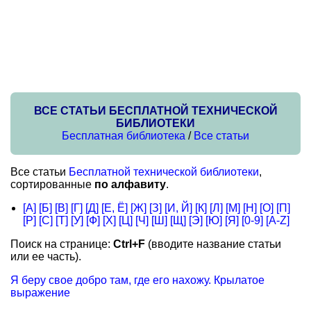
ВСЕ СТАТЬИ БЕСПЛАТНОЙ ТЕХНИЧЕСКОЙ
БИБЛИОТЕКИ
Бесплатная библиотека
/
Все статьи
Все статьи
Бесплатной технической библиотеки
,
сортированные
по алфавиту
.
[А]
[Б]
[В]
[Г]
[Д]
[Е, Ё]
[Ж]
[З]
[И, Й]
[К]
[Л]
[М]
[Н]
[О]
[П]
[Р]
[С]
[Т]
[У]
[Ф]
[Х]
[Ц]
[Ч]
[Ш]
[Щ]
[Э]
[Ю]
[Я]
[0-9]
[A-Z]
Поиск на странице:
Ctrl+F
(вводите название статьи
или ее часть).
Я беру свое добро там, где его нахожу. Крылатое
выражение