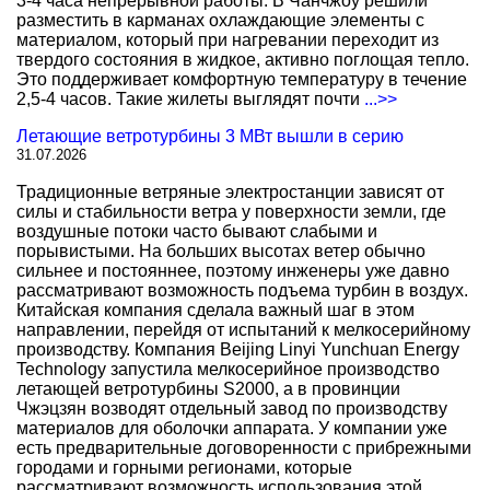
3-4 часа непрерывной работы. В Чанчжоу решили
разместить в карманах охлаждающие элементы с
материалом, который при нагревании переходит из
твердого состояния в жидкое, активно поглощая тепло.
Это поддерживает комфортную температуру в течение
2,5-4 часов. Такие жилеты выглядят почти
...>>
Летающие ветротурбины 3 МВт вышли в серию
31.07.2026
Традиционные ветряные электростанции зависят от
силы и стабильности ветра у поверхности земли, где
воздушные потоки часто бывают слабыми и
порывистыми. На больших высотах ветер обычно
сильнее и постояннее, поэтому инженеры уже давно
рассматривают возможность подъема турбин в воздух.
Китайская компания сделала важный шаг в этом
направлении, перейдя от испытаний к мелкосерийному
производству. Компания Beijing Linyi Yunchuan Energy
Technology запустила мелкосерийное производство
летающей ветротурбины S2000, а в провинции
Чжэцзян возводят отдельный завод по производству
материалов для оболочки аппарата. У компании уже
есть предварительные договоренности с прибрежными
городами и горными регионами, которые
рассматривают возможность использования этой