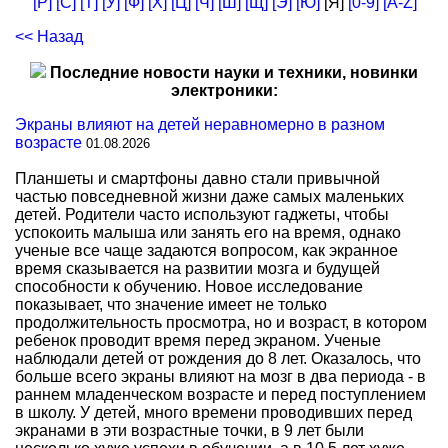
[Р]
[С]
[Т]
[У]
[Ф]
[Х]
[Ц]
[Ч]
[Ш]
[Щ]
[Э]
[Ю]
[Я]
[0-9]
[A-Z]
<< Назад
Последние новости науки и техники, новинки
электроники:
Экраны влияют на детей неравномерно в разном
возрасте
01.08.2026
Планшеты и смартфоны давно стали привычной
частью повседневной жизни даже самых маленьких
детей. Родители часто используют гаджеты, чтобы
успокоить малыша или занять его на время, однако
ученые все чаще задаются вопросом, как экранное
время сказывается на развитии мозга и будущей
способности к обучению. Новое исследование
показывает, что значение имеет не только
продолжительность просмотра, но и возраст, в котором
ребенок проводит время перед экраном. Ученые
наблюдали детей от рождения до 8 лет. Оказалось, что
больше всего экраны влияют на мозг в два периода - в
раннем младенческом возрасте и перед поступлением
в школу. У детей, много времени проводивших перед
экранами в эти возрастные точки, в 9 лет были