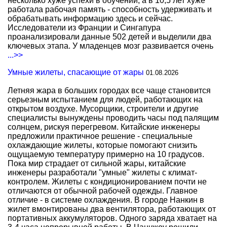
несколько хуже успехи в обучении, а в 10,5 лет хуже
работала рабочая память - способность удерживать и
обрабатывать информацию здесь и сейчас.
Исследователи из Франции и Сингапура
проанализировали данные 502 детей и выделили два
ключевых этапа. У младенцев мозг развивается очень
...>>
Умные жилеты, спасающие от жары
01.08.2026
Летняя жара в больших городах все чаще становится
серьезным испытанием для людей, работающих на
открытом воздухе. Мусорщики, строители и другие
специалисты вынуждены проводить часы под палящим
солнцем, рискуя перегревом. Китайские инженеры
предложили практичное решение - специальные
охлаждающие жилеты, которые помогают снизить
ощущаемую температуру примерно на 10 градусов.
Пока мир страдает от сильной жары, китайские
инженеры разработали "умные" жилеты с климат-
контролем. Жилеты с кондиционированием почти не
отличаются от обычной рабочей одежды. Главное
отличие - в системе охлаждения. В городе Нанкин в
жилет вмонтированы два вентилятора, работающих от
портативных аккумуляторов. Одного заряда хватает на