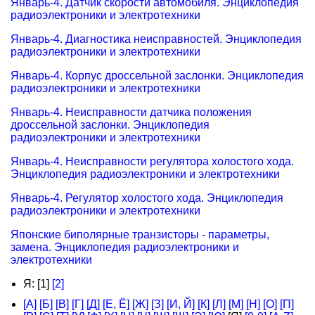
Январь-4. Датчик скорости автомобиля. Энциклопедия
радиоэлектроники и электротехники
Январь-4. Диагностика неисправностей. Энциклопедия
радиоэлектроники и электротехники
Январь-4. Корпус дроссельной заслонки. Энциклопедия
радиоэлектроники и электротехники
Январь-4. Неисправности датчика положения
дроссельной заслонки. Энциклопедия
радиоэлектроники и электротехники
Январь-4. Неисправности регулятора холостого хода.
Энциклопедия радиоэлектроники и электротехники
Январь-4. Регулятор холостого хода. Энциклопедия
радиоэлектроники и электротехники
Японские биполярные транзисторы - параметры,
замена. Энциклопедия радиоэлектроники и
электротехники
Я: [1]
[2]
[А]
[Б]
[В]
[Г]
[Д]
[Е, Ё]
[Ж]
[З]
[И, Й]
[К]
[Л]
[М]
[Н]
[О]
[П]