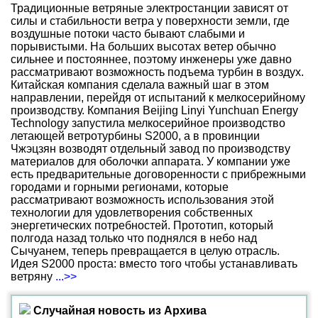
Традиционные ветряные электростанции зависят от
силы и стабильности ветра у поверхности земли, где
воздушные потоки часто бывают слабыми и
порывистыми. На больших высотах ветер обычно
сильнее и постояннее, поэтому инженеры уже давно
рассматривают возможность подъема турбин в воздух.
Китайская компания сделала важный шаг в этом
направлении, перейдя от испытаний к мелкосерийному
производству. Компания Beijing Linyi Yunchuan Energy
Technology запустила мелкосерийное производство
летающей ветротурбины S2000, а в провинции
Чжэцзян возводят отдельный завод по производству
материалов для оболочки аппарата. У компании уже
есть предварительные договоренности с прибрежными
городами и горными регионами, которые
рассматривают возможность использования этой
технологии для удовлетворения собственных
энергетических потребностей. Прототип, который
полгода назад только что поднялся в небо над
Сычуанем, теперь превращается в целую отрасль.
Идея S2000 проста: вместо того чтобы устанавливать
ветряну
...>>
Случайная новость из Архива