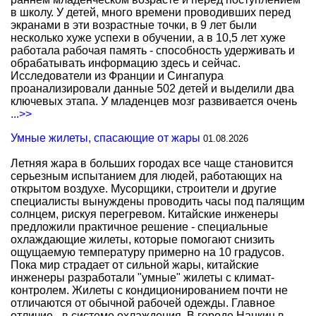
в школу. У детей, много времени проводивших перед
экранами в эти возрастные точки, в 9 лет были
несколько хуже успехи в обучении, а в 10,5 лет хуже
работала рабочая память - способность удерживать и
обрабатывать информацию здесь и сейчас.
Исследователи из Франции и Сингапура
проанализировали данные 502 детей и выделили два
ключевых этапа. У младенцев мозг развивается очень
...>>
Умные жилеты, спасающие от жары
01.08.2026
Летняя жара в больших городах все чаще становится
серьезным испытанием для людей, работающих на
открытом воздухе. Мусорщики, строители и другие
специалисты вынуждены проводить часы под палящим
солнцем, рискуя перегревом. Китайские инженеры
предложили практичное решение - специальные
охлаждающие жилеты, которые помогают снизить
ощущаемую температуру примерно на 10 градусов.
Пока мир страдает от сильной жары, китайские
инженеры разработали "умные" жилеты с климат-
контролем. Жилеты с кондиционированием почти не
отличаются от обычной рабочей одежды. Главное
отличие - в системе охлаждения. В городе Нанкин в