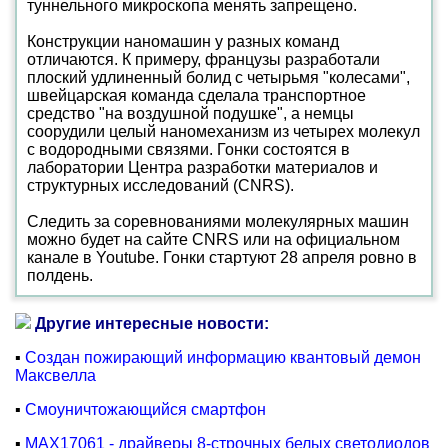
туннельного микроскопа менять запрещено.
Конструкции наномашин у разных команд
отличаются. К примеру, французы разработали
плоский удлиненный болид с четырьмя "колесами",
швейцарская команда сделала транспортное
средство "на воздушной подушке", а немцы
соорудили целый наномеханизм из четырех молекул
с водородными связями. Гонки состоятся в
лаборатории Центра разработки материалов и
структурных исследований (CNRS).
Следить за соревнованиями молекулярных машин
можно будет на сайте CNRS или на официальном
канале в Youtube. Гонки стартуют 28 апреля ровно в
полдень.
Другие интересные новости:
▪
Создан пожирающий информацию квантовый демон
Максвелла
▪
Смоуничтожающийся смартфон
▪
MAX17061 - драйверы 8-строчных белых светодиодов