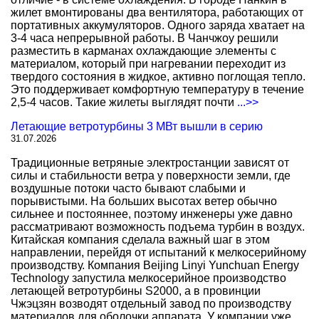
жилет вмонтированы два вентилятора, работающих от
портативных аккумуляторов. Одного заряда хватает на
3-4 часа непрерывной работы. В Чанчжоу решили
разместить в карманах охлаждающие элементы с
материалом, который при нагревании переходит из
твердого состояния в жидкое, активно поглощая тепло.
Это поддерживает комфортную температуру в течение
2,5-4 часов. Такие жилеты выглядят почти
...>>
Летающие ветротурбины 3 МВт вышли в серию
31.07.2026
Традиционные ветряные электростанции зависят от
силы и стабильности ветра у поверхности земли, где
воздушные потоки часто бывают слабыми и
порывистыми. На больших высотах ветер обычно
сильнее и постояннее, поэтому инженеры уже давно
рассматривают возможность подъема турбин в воздух.
Китайская компания сделала важный шаг в этом
направлении, перейдя от испытаний к мелкосерийному
производству. Компания Beijing Linyi Yunchuan Energy
Technology запустила мелкосерийное производство
летающей ветротурбины S2000, а в провинции
Чжэцзян возводят отдельный завод по производству
материалов для оболочки аппарата. У компании уже