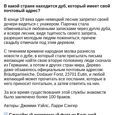
В какой стране находится дуб, который имеет свой
почтовый адрес?
В конце 19 века один немецкий лесник запретил своей
дочери видеться с ухажером. Парочка стала
обмениваться любовными записками через дупло дуба,
и вскоре лесник, видя тщетность своего запрета,
разрешил молодым людям пожениться, причем
свадьбу отмечали под этим деревом.
С течением времени народная молва разнесла
новости о дубе, в который стали присылать письма
желающие найти свою вторую половинку люди сначала
из Германии, а потом и других стран мира. Дерево
даже обзавелось официальным почтовым адресом:
Bräutigamseiche, Dodauer Forst, 23701 Eutin, и любой
желающий может прочитать все послания, которые в
него приносит почтальон, а затем ответить на них.
За все время существования этой службы знакомств
было заключено более 100 браков.
Авторы: Джимми Уэйлс, Ларри Сэнгер
Случайный интересный факт из Большой