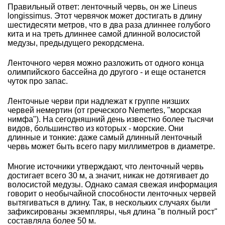
Правильный ответ: ленточный червь, он же Lineus
longissimus. Этот червячок может достигать в длину
шестидесяти метров, что в два раза длиннее голубого
кита и на треть длиннее самой длинной волосистой
медузы, предыдущего рекордсмена.
Ленточного червя можно разложить от одного конца
олимпийского бассейна до другого - и еще останется
чуток про запас.
Ленточные черви при надлежат к группе низших
червей немертин (от греческого Nemertes, "морская
нимфа"). На сегодняшний день известно более тысячи
видов, большинство из которых - морские. Они
длинные и тонкие: даже самый длинный ленточный
червь может быть всего пару миллиметров в диаметре.
Многие источники утверждают, что ленточный червь
достигает всего 30 м, а значит, никак не дотягивает до
волосистой медузы. Однако самая свежая информация
говорит о необычайной способности ленточных червей
вытягиваться в длину. Так, в нескольких случаях были
зафиксированы экземпляры, чья длина "в полный рост"
составляла более 50 м.