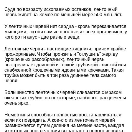
Судя по возрасту ископаемых останков, ленточный
червь живет на Земле по меньшей мере 500 млн. лет.
У ленточных червей нет сердца - кровь перекачивается
мышцами, - и они самые простые из всех организмов, у
кого рот и анус - две разные вещи.
Ленточные черви - настоящие хищники, причем крайне
прожорливые. Чтобы пронзить и "оглушить" жертву
(крошечных ракообразных), ленточный червь
выстреливает длинной и тонкой трубочкой - липкой или
снабженной крошечными ядовитыми крючками. Такая
трубка может быть в три раза длиннее тела самого
червя.
Большинство ленточных червей сливаются с мраком
океанских глубин, но некоторые, наоборот, расцвечены
очень ярко.
Немертины способны полностью восстанавливаться,
если их повредить. А кое-кто из ленточных червей
размножается путем деления на мелкие части, каждая
из которых впоследствии вырастает в нового червяка.