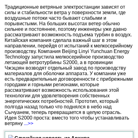
Традиционные ветряные электростанции зависят от
силы и стабильности ветра у поверхности земли, где
воздушные потоки часто бывают слабыми и
порывистыми. На больших высотах ветер обычно
сильнее и постояннее, поэтому инженеры уже давно
рассматривают возможность подъема турбин в воздух.
Китайская компания сделала важный шаг в этом
направлении, перейдя от испытаний к мелкосерийному
производству. Компания Beijing Linyi Yunchuan Energy
Technology запустила мелкосерийное производство
летающей ветротурбины S2000, а в провинции
Чжэцзян возводят отдельный завод по производству
материалов для оболочки аппарата. У компании уже
есть предварительные договоренности с прибрежными
городами и горными регионами, которые
рассматривают возможность использования этой
технологии для удовлетворения собственных
энергетических потребностей. Прототип, который
полгода назад только что поднялся в небо над
Сычуанем, теперь превращается в целую отрасль.
Идея S2000 проста: вместо того чтобы устанавливать
ветряну
...>>