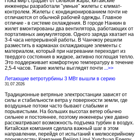
Пока мир страдает от сильной жары, китайские
инженеры разработали "умные" жилеты с климат-
контролем. Жилеты с кондиционированием почти не
отличаются от обычной рабочей одежды. Главное
отличие - в системе охлаждения. В городе Нанкин в
жилет вмонтированы два вентилятора, работающих от
портативных аккумуляторов. Одного заряда хватает на
3-4 часа непрерывной работы. В Чанчжоу решили
разместить в карманах охлаждающие элементы с
материалом, который при нагревании переходит из
твердого состояния в жидкое, активно поглощая тепло.
Это поддерживает комфортную температуру в течение
2,5-4 часов. Такие жилеты выглядят почти
...>>
Летающие ветротурбины 3 МВт вышли в серию
31.07.2026
Традиционные ветряные электростанции зависят от
силы и стабильности ветра у поверхности земли, где
воздушные потоки часто бывают слабыми и
порывистыми. На больших высотах ветер обычно
сильнее и постояннее, поэтому инженеры уже давно
рассматривают возможность подъема турбин в воздух.
Китайская компания сделала важный шаг в этом
направлении, перейдя от испытаний к мелкосерийному
производству. Компания Beijing Linyi Yunchuan Energy