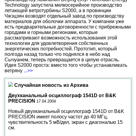
Technology запустила мелкосерийное производство
летающей ветротурбины S2000, а в провинции
Чжэцзян возводят отдельный завод по производству
материалов для оболочки аппарата. У компании уже
есть предварительные договоренности с прибрежными
городами и горными регионами, которые
рассматривают возможность использования этой
технологии для удовлетворения собственных
энергетических потребностей. Прототип, который
полгода назад только что поднялся в небо над
Сычуанем, теперь превращается в целую отрасль.
Идея S2000 проста: вместо того чтобы устанавливать
ветряну
...>>
Случайная новость из Архива
Двухканальный осциллограф 1541D от B&K
PRECISION
17.04.2004
Новый двухканальный осциллограф 1541D от B&K
PRECISION имеет полосу частот до 40 МГц,
чувствительность 5 мВ/дел, экран с диагональю 15
см.