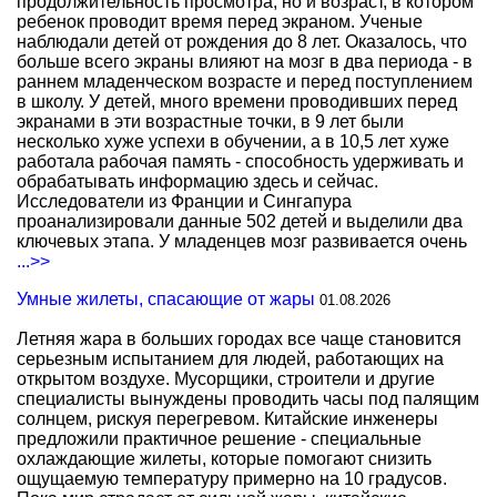
продолжительность просмотра, но и возраст, в котором
ребенок проводит время перед экраном. Ученые
наблюдали детей от рождения до 8 лет. Оказалось, что
больше всего экраны влияют на мозг в два периода - в
раннем младенческом возрасте и перед поступлением
в школу. У детей, много времени проводивших перед
экранами в эти возрастные точки, в 9 лет были
несколько хуже успехи в обучении, а в 10,5 лет хуже
работала рабочая память - способность удерживать и
обрабатывать информацию здесь и сейчас.
Исследователи из Франции и Сингапура
проанализировали данные 502 детей и выделили два
ключевых этапа. У младенцев мозг развивается очень
...>>
Умные жилеты, спасающие от жары
01.08.2026
Летняя жара в больших городах все чаще становится
серьезным испытанием для людей, работающих на
открытом воздухе. Мусорщики, строители и другие
специалисты вынуждены проводить часы под палящим
солнцем, рискуя перегревом. Китайские инженеры
предложили практичное решение - специальные
охлаждающие жилеты, которые помогают снизить
ощущаемую температуру примерно на 10 градусов.