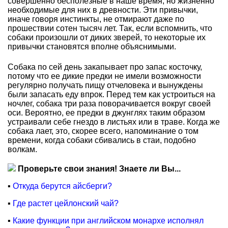
совершенно бесполезные в наше время, но жизненно
необходимые для них в древности. Эти привычки,
иначе говоря инстинкты, не отмирают даже по
прошествии сотен тысяч лет. Так, если вспомнить, что
собаки произошли от диких зверей, то некоторые их
привычки становятся вполне объяснимыми.
Собака по сей день закапывает про запас косточку,
потому что ее дикие предки не имели возможности
регулярно получать пищу отчеловека и вынуждены
были запасать еду впрок. Перед тем как устроиться на
ночлег, собака три раза поворачивается вокруг своей
оси. Вероятно, ее предки в джунглях таким образом
устраивали себе гнездо в листьях или в траве. Когда же
собака лает, это, скорее всего, напоминание о том
времени, когда собаки сбивались в стаи, подобно
волкам.
Проверьте свои знания! Знаете ли Вы...
▪
Откуда берутся айсберги?
▪
Где растет цейлонский чай?
▪
Какие функции при английском монархе исполнял