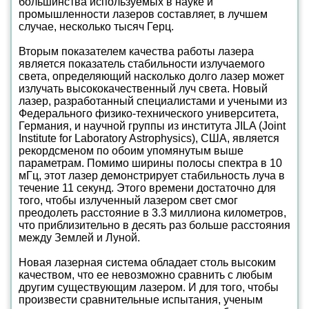
большинства используемых в науке и
промышленности лазеров составляет, в лучшем
случае, несколько тысяч Герц.
Вторым показателем качества работы лазера
является показатель стабильности излучаемого
света, определяющий насколько долго лазер может
излучать высококачественный луч света. Новый
лазер, разработанный специалистами и учеными из
Федерального физико-технического университета,
Германия, и научной группы из института JILA (Joint
Institute for Laboratory Astrophysics), США, является
рекордсменом по обоим упомянутым выше
параметрам. Помимо ширины полосы спектра в 10
мГц, этот лазер демонстрирует стабильность луча в
течение 11 секунд. Этого времени достаточно для
того, чтобы излученный лазером свет смог
преодолеть расстояние в 3.3 миллиона километров,
что приблизительно в десять раз больше расстояния
между Землей и Луной.
Новая лазерная система обладает столь высоким
качеством, что ее невозможно сравнить с любым
другим существующим лазером. И для того, чтобы
произвести сравнительные испытания, ученым