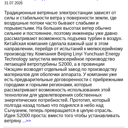
31.07.2026
Традиционные ветряные электростанции зависят от
силы и стабильности ветра у поверхности земли, где
воздушные потоки часто бывают слабыми и
порывистыми. На больших высотах ветер обычно
сильнее и постояннее, поэтому инженеры уже давно
рассматривают возможность подъема турбин в воздух.
Китайская компания сделала важный шаг в этом
направлении, перейдя от испытаний к мелкосерийному
производству. Компания Beijing Linyi Yunchuan Energy
Technology запустила мелкосерийное производство
летающей ветротурбины S2000, а в провинции
Чжэцзян возводят отдельный завод по производству
материалов для оболочки аппарата. У компании уже
есть предварительные договоренности с прибрежными
городами и горными регионами, которые
рассматривают возможность использования этой
технологии для удовлетворения собственных
энергетических потребностей. Прототип, который
полгода назад только что поднялся в небо над
Сычуанем, теперь превращается в целую отрасль.
Идея S2000 проста: вместо того чтобы устанавливать
ветряну
...>>