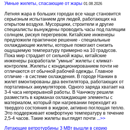
Умные жилеты, спасающие от жары
01.08.2026
Летняя жара в больших городах все чаще становится
серьезным испытанием для людей, работающих на
открытом воздухе. Мусорщики, строители и другие
специалисты вынуждены проводить часы под палящим
солнцем, рискуя перегревом. Китайские инженеры
предложили практичное решение - специальные
охлаждающие жилеты, которые помогают снизить
ощущаемую температуру примерно на 10 градусов.
Пока мир страдает от сильной жары, китайские
инженеры разработали "умные" жилеты с климат-
контролем. Жилеты с кондиционированием почти не
отличаются от обычной рабочей одежды. Главное
отличие - в системе охлаждения. В городе Нанкин в
жилет вмонтированы два вентилятора, работающих от
портативных аккумуляторов. Одного заряда хватает на
3-4 часа непрерывной работы. В Чанчжоу решили
разместить в карманах охлаждающие элементы с
материалом, который при нагревании переходит из
твердого состояния в жидкое, активно поглощая тепло.
Это поддерживает комфортную температуру в течение
2,5-4 часов. Такие жилеты выглядят почти
...>>
Летающие ветротурбины 3 МВт вышли в серию