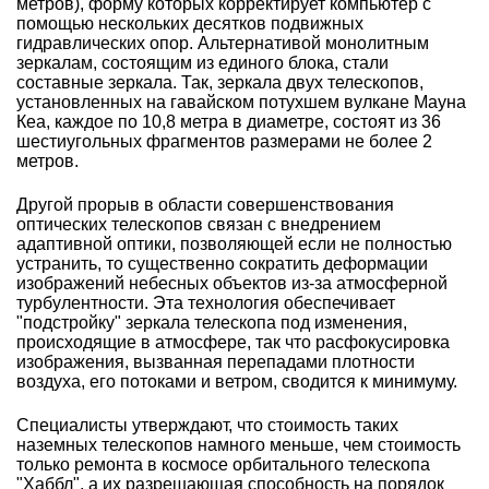
метров), форму которых корректирует компьютер с
помощью нескольких десятков подвижных
гидравлических опор. Альтернативой монолитным
зеркалам, состоящим из единого блока, стали
составные зеркала. Так, зеркала двух телескопов,
установленных на гавайском потухшем вулкане Мауна
Кеа, каждое по 10,8 метра в диаметре, состоят из 36
шестиугольных фрагментов размерами не более 2
метров.
Другой прорыв в области совершенствования
оптических телескопов связан с внедрением
адаптивной оптики, позволяющей если не полностью
устранить, то существенно сократить деформации
изображений небесных объектов из-за атмосферной
турбулентности. Эта технология обеспечивает
"подстройку" зеркала телескопа под изменения,
происходящие в атмосфере, так что расфокусировка
изображения, вызванная перепадами плотности
воздуха, его потоками и ветром, сводится к минимуму.
Специалисты утверждают, что стоимость таких
наземных телескопов намного меньше, чем стоимость
только ремонта в космосе орбитального телескопа
"Хаббл", а их разрешающая способность на порядок