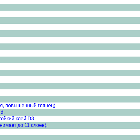
ая, повышенный глянец).
d.
ойкий клей D3.
нимает до 11 слоев).