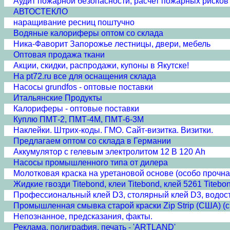
Аудит пожарной безопасности, расчет пожарных рисков
АВТОСТЕКЛО
наращивание ресниц поштучно
Водяные калориферы оптом со склада
Ника-Фаворит Запорожье лестницы, двери, мебель
Оптовая продажа ткани
Акции, скидки, распродажи, купоны в Якутске!
На pt72.ru все для оснащения склада
Насосы grundfos - оптовые поставки
Итальянские Продукты
Калориферы - оптовые поставки
Куплю ПМТ-2, ПМТ-4М, ПМТ-6-3М
Наклейки. Штрих-коды. ГМО. Сайт-визитка. Визитки.
Предлагаем oптом со склада в Германии
Аккумулятор с гелевым электролитом 12 В 120 Ah
Насосы промышленного типа от дилера
Молотковая краска на уретановой основе (особо прочн
Жидкие гвозди Titebond, клеи Titebond, клей 5261 Titebon
Профессиональный клей D3, столярный клей D3, водост
Промышленная смывка старой краски Zip Strip (США) (с
Непознанное, предсказания, факты.
Реклама, полиграфия, печать - 'ARTLAND'