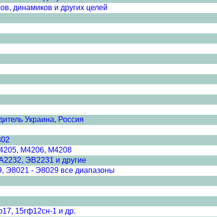
в, динамиков и других целей
дитель Украина, Россия
302
4205, М4206, М4208
А2232, ЭВ2231 и другие
, Э8021 - Э8029 все диапазоны
17, 15гф12сн-1 и др.