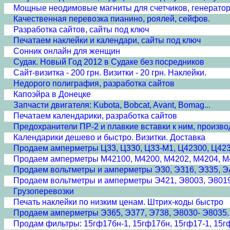
Мощные неодимовые магниты для счетчиков, генераторо
Качественная перевозка пианино, роялей, сейфов.
Разработка сайтов, сайты под ключ
Печатаем наклейки и календари, сайты под ключ
Сонник онлайн для женщин
Судак. Новый Год 2012 в Судаке без посредников
Сайт-визитка - 200 грн. Визитки - 20 грн. Наклейки.
Недорого полиграфия, разработка сайтов
Капоэйра в Донецке
Запчасти двигателя: Kubota, Bobcat, Avant, Bomag...
Печатаем календарики, разработка сайтов
Предохранители ПР-2 и плавкие вставки к ним, произво
Календарики дешево и быстро. Визитки. Доставка
Продаем амперметры Ц33, Ц330, Ц33-М1, Ц42300, Ц42
Продаем амперметры М42100, М4200, М4202, М4204, М
Продаем вольтметры и амперметры Э30, Э316, Э335, Э
Продаем вольтметры и амперметры Э421, Э8003, Э8019
Грузоперевозки
Печать наклейки по низким ценам. Штрих-коды быстро
Продаем амперметры Э365, Э377, Э738, Э8030- Э8035.
Продам фильтры: 15гф17бн-1, 15гф17бн, 15гф17-1, 15гф