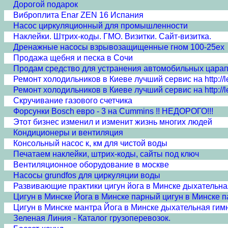
Дорогой подарок
Виброплита Enar ZEN 16 Испания
Насос циркуляционный для промышленности
Наклейки. Штрих-коды. ГМО. Визитки. Сайт-визитка.
Дренажные насосы взрывозащищенные гном 100-25ex
Продажа щебня и песка в Сочи
Продам средство для устранения автомобильных царапин
Ремонт холодильников в Киеве лучший сервис на http://lev
Ремонт холодильников в Киеве лучший сервис на http://lev
Скручивание газового счетчика
Форсунки Bosch евро - 3 на Cummins !! НЕДОРОГО!!!
Этот бизнес изменил и изменит жизнь многих людей
Кондиционеры и вентиляция
Консольный насос к, км для чистой воды
Печатаем наклейки, штрих-коды, сайты под ключ
Вентиляционное оборудование в москве
Насосы grundfos для циркуляции воды
Развивающие практики цигун йога в Минске дыхательна
Цигун в Минске Йога в Минске парный цигун в Минске п
Цигун в Минске мантра Йога в Минске дыхательная гим
Зеленая Линия - Каталог грузоперевозок.