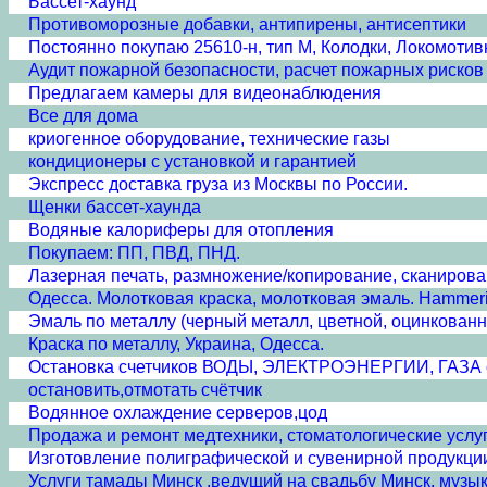
Бассет-хаунд
Противоморозные добавки, антипирены, антисептики
Постоянно покупаю 25610-н, тип М, Колодки, Локомотив
Аудит пожарной безопасности, расчет пожарных рисков
Предлагаем камеры для видеонаблюдения
Все для дома
криогенное оборудование, технические газы
кондиционеры с установкой и гарантией
Экспресс доставка груза из Москвы по России.
Щенки бассет-хаунда
Водяные калориферы для отопления
Покупаем: ПП, ПВД, ПНД.
Лазерная печать, размножение/копирование, сканирова
Одесса. Молотковая краска, молотковая эмаль. Hammerit
Эмаль по металлу (черный металл, цветной, оцинкованн
Краска по металлу, Украина, Одесса.
Остановка счетчиков ВОДЫ, ЭЛЕКТРОЭНЕРГИИ, ГАЗА 
остановить,отмотать счётчик
Водянное охлаждение серверов,цод
Продажа и ремонт медтехники, стоматологические услуг
Изготовление полиграфической и сувенирной продукци
Услуги тамады Минск ,ведущий на свадьбу Минск, музы