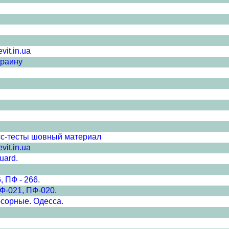
it.in.ua
краину
сс-тесты шовный материал
it.in.ua
uard.
, ПФ - 266.
Ф-021, ПФ-020.
рсорные. Одесса.