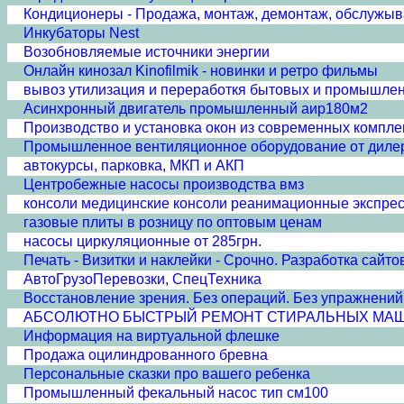
Кондиционеры - Продажа, монтаж, демонтаж, обслужыв
Инкубаторы Nest
Возобновляемые источники энергии
Онлайн кинозал Kinofilmik - новинки и ретро фильмы
вывоз утилизация и переработкя бытовых и промышле
Асинхронный двигатель промышленный аир180м2
Производство и установка окон из современных компл
Промышленное вентиляционное оборудование от диле
автокурсы, парковка, МКП и АКП
Центробежные насосы производства вмз
консоли медицинские консоли реанимационные экспре
газовые плиты в розницу по оптовым ценам
насосы циркуляционные от 285грн.
Печать - Визитки и наклейки - Срочно. Разработка сайто
АвтоГрузоПеревозки, СпецТехника
Восстановление зрения. Без операций. Без упражнений.
АБСОЛЮТНО БЫСТРЫЙ РЕМОНТ СТИРАЛЬНЫХ МАШИН
Информация на виртуальной флешке
Продажа оцилиндрованного бревна
Персональные сказки про вашего ребенка
Промышленный фекальный насос тип см100