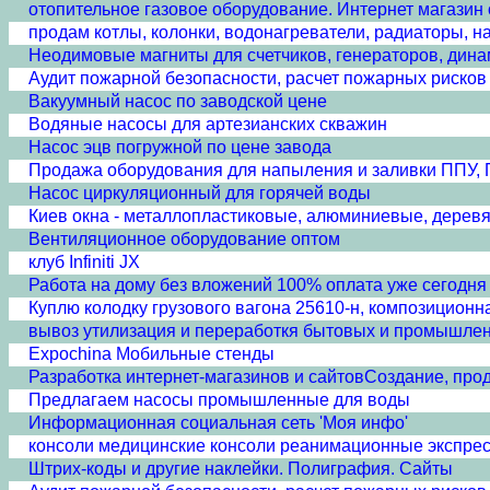
отопительное газовое оборудование. Интернет магазин
продам котлы, колонки, водонагреватели, радиаторы, н
Неодимовые магниты для счетчиков, генераторов, дина
Аудит пожарной безопасности, расчет пожарных рисков
Вакуумный насос по заводской цене
Водяные насосы для артезианских скважин
Насос эцв погружной по цене завода
Продажа оборудования для напыления и заливки ППУ,
Насос циркуляционный для горячей воды
Киев окна - металлопластиковые, алюминиевые, дерев
Вентиляционное оборудование оптом
клуб Infiniti JX
Работа на дому без вложений 100% оплата уже сегодня
Куплю колодку грузового вагона 25610-н, композиционна
вывоз утилизация и переработкя бытовых и промышле
Expochina Мобильные стенды
Разработка интернет-магазинов и сайтовСоздание, про
Предлагаем насосы промышленные для воды
Информационная социальная сеть 'Моя инфо'
консоли медицинские консоли реанимационные экспре
Штрих-коды и другие наклейки. Полиграфия. Сайты