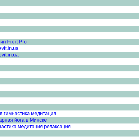
 Fix it Pro
it.in.ua
it.in.ua
я гимнастика медитация
арная йога в Минске
настика медитация релаксация