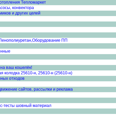
 отопления Тепломаркет
асосы, конвектора
миков и других целей
 Пенополиуретан,Оборудование ПП
янные
 на ваш кошелёк!
я колодка 25610-н, 25610-н (25610-н)
нных отходов
движение сайтов, рассылки и реклама
сс-тесты шовный материал