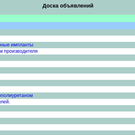
Доска объявлений
арные импланты
м производителя
нополиуретаном
елей.