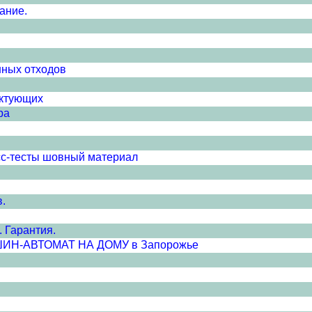
ание.
нных отходов
ектующих
ра
сс-тесты шовный материал
в.
 Гарантия.
-АВТОМАТ НА ДОМУ в Запорожье