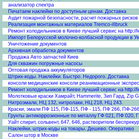
анализатор спектра
Печатаем наклейки по доступным ценам. Доставка
Аудит пожарной безопасности, расчет пожарных рисков
Реализация монтажных материалов Tremco-illbruck
Ремонт холодильников в Киеве лучший сервис на http://lev
Импорт Белорусской молочно-колбасной продукции в У
Уничтожение документов
Архивная обработка документов
Продажа Авто запчастей Киев
Для скважин погружные насосы
Оптовая продажа аккумуляторов
Штрих-коды. Наклейки. Быстро. Недорого. Доставка
консоли медицинские консоли реанимационные экспре
Ремонт холодильников в Киеве лучший сервис на http://lev
Молотковые краски Хамрайт, Hammerite, Зип Гард, Zip G
Нитроэмали, НЦ 132, нитролаки, НЦ 218, НЦ 243.
Краски, эмали ПФ 115, ПФ-115, ПФ - 115, ПФ 266, ПФ-266
Грунты антикоррозионные по металлу ГФ 021, ПФ 020, Г
Уайт спирит, сольвент, 647, 646, растворители беспреку
Наклейки, штрих-коды на товары. Дешево. Оперативо
Салон штор в Москве