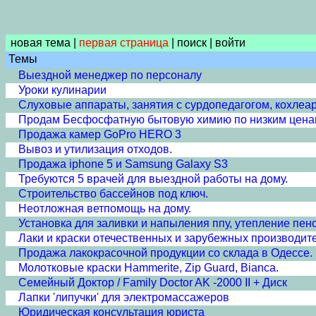
новая тема
|
первая страница
|
поиск
|
войти
Темы
Выездной менеджер по персоналу
Уроки кулинарии
Слуховые аппараты, занятия с сурдопедагогом, кохле
Продам Бесфосфатную бытовую химию по низким цена
Продажа камер GoPro HERO 3
Вывоз и утилизация отходов.
Продажа iphone 5 и Samsung Galaxy S3
Требуются 5 врачей для выездной работы на дому.
Строительство бассейнов под ключ.
Неотложная ветпомощь на дому.
Установка для заливки и напыления ппу, утепление пе
Лаки и краски отечественных и зарубежных производит
Продажа лакокрасочной продукции со склада в Одессе.
Молотковые краски Hammerite, Zip Guard, Bianca.
Cемейный Доктор / Family Doctor AK -2000 II + Диск
Лапки 'липучки' для электромассажеров
Юридическая консультация юриста