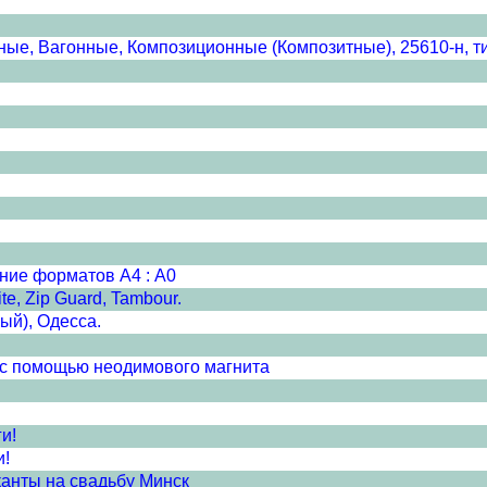
ные, Вагонные, Композиционные (Композитные), 25610-н, т
ние форматов А4 : А0
e, Zip Guard, Tambour.
ый), Одесса.
с помощью неодимового магнита
и!
и!
канты на свадьбу Минск