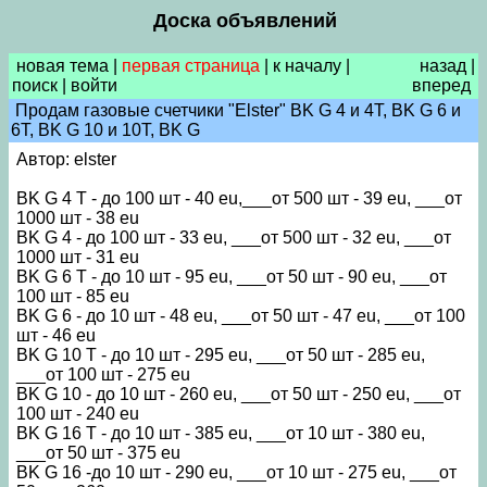
Доска объявлений
новая тема
|
первая страница
|
к началу
|
назад
|
поиск
|
войти
вперед
Продам газовые счетчики "Elster" BK G 4 и 4T, BK G 6 и
6T, BK G 10 и 10T, BK G
Автор: elster
BK G 4 T - до 100 шт - 40 eu,___от 500 шт - 39 eu, ___от
1000 шт - 38 eu
BK G 4 - до 100 шт - 33 eu, ___от 500 шт - 32 eu, ___от
1000 шт - 31 eu
BK G 6 T - до 10 шт - 95 eu, ___от 50 шт - 90 eu, ___от
100 шт - 85 eu
BK G 6 - до 10 шт - 48 eu, ___от 50 шт - 47 eu, ___от 100
шт - 46 eu
BK G 10 T - до 10 шт - 295 eu, ___от 50 шт - 285 eu,
___от 100 шт - 275 eu
BK G 10 - до 10 шт - 260 eu, ___от 50 шт - 250 eu, ___от
100 шт - 240 eu
BK G 16 T - до 10 шт - 385 eu, ___от 10 шт - 380 eu,
___от 50 шт - 375 eu
BK G 16 -до 10 шт - 290 eu, ___от 10 шт - 275 eu, ___от