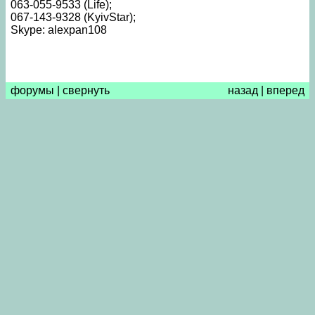
063-055-9533 (Life);
067-143-9328 (KyivStar);
Skype: alexpan108
форумы
|
свернуть
назад
|
вперед