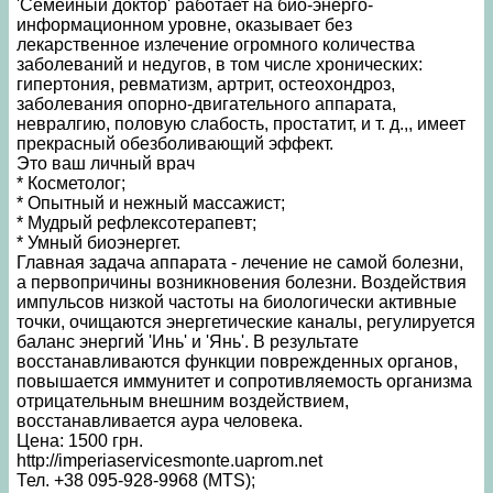
'Семейный доктор' работает на био-энерго-
информационном уровне, оказывает без
лекарственное излечение огромного количества
заболеваний и недугов, в том числе хронических:
гипертония, ревматизм, артрит, остеохондроз,
заболевания опорно-двигательного аппарата,
невралгию, половую слабость, простатит, и т. д.,, имеет
прекрасный обезболивающий эффект.
Это ваш личный врач
* Косметолог;
* Опытный и нежный массажист;
* Мудрый рефлексотерапевт;
* Умный биоэнергет.
Главная задача аппарата - лечение не самой болезни,
а первопричины возникновения болезни. Воздействия
импульсов низкой частоты на биологически активные
точки, очищаются энергетические каналы, регулируется
баланс энергий 'Инь' и 'Янь'. В результате
восстанавливаются функции поврежденных органов,
повышается иммунитет и сопротивляемость организма
отрицательным внешним воздействием,
восстанавливается аура человека.
Цена: 1500 грн.
http://imperiaservicesmonte.uaprom.net
Тел. +38 095-928-9968 (MTS);