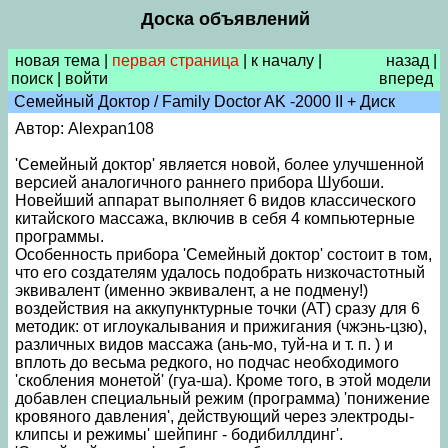
Доска объявлений
новая тема
|
первая страница
|
к началу
|
назад
|
поиск
|
войти
вперед
Cемейный Доктор / Family Doctor AK -2000 II + Диск
Автор: Alexpan108
'Семейный доктор' является новой, более улучшенной
версией аналогичного раннего прибора Шубоши.
Новейший аппарат выполняет 6 видов классического
китайского массажа, включив в себя 4 компьютерные
программы.
Особенность прибора 'Семейный доктор' состоит в том,
что его создателям удалось подобрать низкочастотный
эквивалент (именно эквивалент, а не подмену!)
воздействия на аккупунктурные точки (АТ) сразу для 6
методик: от иглоукалывания и прижигания (чжэнь-цзю),
различных видов массажа (ань-мо, туй-на и т. п. ) и
вплоть до весьма редкого, но подчас необходимого
'скобления монетой' (гуа-ша). Кроме того, в этой модели
добавлен специальный режим (программа) 'понижение
кровяного давления', действующий через электроды-
клипсы и режимы' шейпинг - бодибиллдинг'.