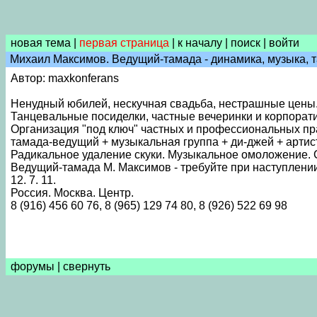
новая тема
|
первая страница
|
к началу
|
поиск
|
войти
Михаил Максимов. Ведущий-тамада - динамика, музыка, т
Автор: maxkonferans
Ненудный юбилей, нескучная свадьба, нестрашные цены
Танцевальные посиделки, частные вечеринки и корпорат
Организация "под ключ" частных и профессиональных пр
тамада-ведущий + музыкальная группа + ди-джей + арти
Радикальное удаление скуки. Музыкальное омоложение. 
Ведущий-тамада М. Максимов - требуйте при наступлении
12. 7. 11.
Россия. Москва. Центр.
8 (916) 456 60 76, 8 (965) 129 74 80, 8 (926) 522 69 98
форумы
|
свернуть