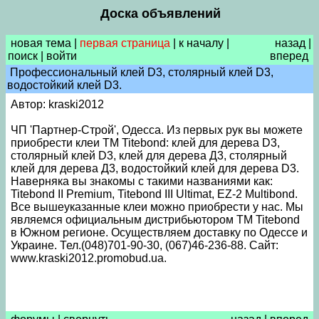
Доска объявлений
новая тема
|
первая страница
|
к началу
|
назад
|
поиск
|
войти
вперед
Профессиональный клей D3, столярный клей D3,
водостойкий клей D3.
Автор: kraski2012
ЧП 'Партнер-Строй', Одесса. Из первых рук вы можете
приобрести клеи ТМ Titebond: клей для дерева D3,
столярный клей D3, клей для дерева Д3, столярный
клей для дерева Д3, водостойкий клей для дерева D3.
Наверняка вы знакомы с такими названиями как:
Titebond II Premium, Titebond III Ultimat, EZ-2 Multibond.
Все вышеуказанные клеи можно приобрести у нас. Мы
являемся официальным дистрибьютором ТМ Titebond
в Южном регионе. Осуществляем доставку по Одессе и
Украине. Тел.(048)701-90-30, (067)46-236-88. Сайт:
www.kraski2012.promobud.ua.