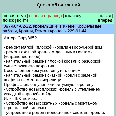
Доска объявлений
новая тема
|
первая страница
|
к началу
|
назад
|
поиск
|
войти
вперед
097-684-82-22, Кровельщики в Киеве, КроВельНые
работы, Кровля, Ремонт кровель, 229-91-44
Автор: Gapy3652
- ремонт мягкой (плоской) кровли евроруберойдом
- ремонт скатной кровли отдельными местами
(устранение течей)
- капитальный ремонт плоской кровли с разборкой
существующего покрытия,
Восстановлением уклонов, утеплением
- капитальный ремонт скатной кровли c заменой
шифера на металлочерепицу,
Профнастил, ондулин или битумную черепицу
- устройство новых плоских кровель с утеплением,
укладкой евроруберойда
Или ПВХ мембраны
- устройство новых скатных кровель с монтажом
стропильной системы
- устройство и ремонт водосточной системы кровли.