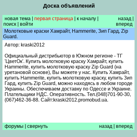
Доска объявлений
новая тема
|
первая страница
|
к началу
|
назад
|
поиск
|
войти
вперед
Молотковые краски Хамрайт, Hammerite, Зип Гард, Zip
Guard.
Автор: kraski2012
Официальный дистрибьютор в Южном регионе - ТГ
'ЦветОк'. Купить молотковую краску Хамрайт, купить
Hammerite, купить молотковую краску Zip Guard (на
уретановой основе), Вы можете у нас. Купить Хамрайт,
купить Hammerite, купить молотковую краску, купить Зип
Гард, купить Zip Guard, можно находясь в любом городе
Украины. Обеспечиваем доставку по Одессе и Украине.
Плательщики НДС. Оперативность. Тел.(048)701-90-30,
(067)462-36-88. Сайт:kraski2012.promobud.ua.
форумы
|
свернуть
назад
|
вперед