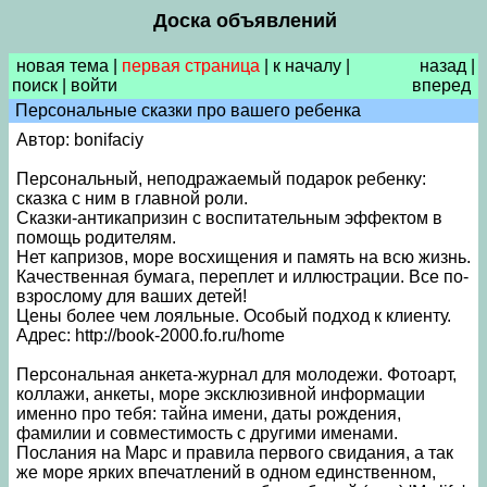
Доска объявлений
новая тема
|
первая страница
|
к началу
|
назад
|
поиск
|
войти
вперед
Персональные сказки про вашего ребенка
Автор: bonifaciy
Персональный, неподражаемый подарок ребенку:
сказка с ним в главной роли.
Сказки-антикапризин с воспитательным эффектом в
помощь родителям.
Нет капризов, море восхищения и память на всю жизнь.
Качественная бумага, переплет и иллюстрации. Все по-
взрослому для ваших детей!
Цены более чем лояльные. Особый подход к клиенту.
Адрес: http://book-2000.fo.ru/home
Персональная анкета-журнал для молодежи. Фотоарт,
коллажи, анкеты, море эксклюзивной информации
именно про тебя: тайна имени, даты рождения,
фамилии и совместимость с другими именами.
Послания на Марс и правила первого свидания, а так
же море ярких впечатлений в одном единственном,