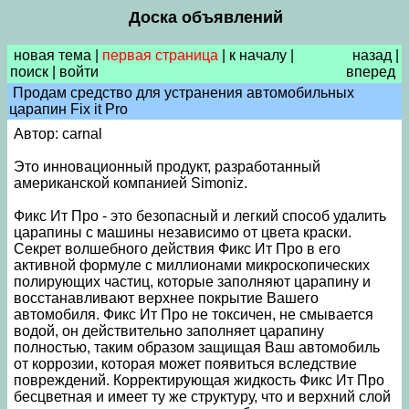
Доска объявлений
новая тема
|
первая страница
|
к началу
|
назад
|
поиск
|
войти
вперед
Продам средство для устранения автомобильных
царапин Fix it Pro
Автор: carnal
Это инновационный продукт, разработанный
американской компанией Simoniz.
Фикс Ит Про - это безопасный и легкий способ удалить
царапины с машины независимо от цвета краски.
Секрет волшебного действия Фикс Ит Про в его
активной формуле с миллионами микроскопических
полирующих частиц, которые заполняют царапину и
восстанавливают верхнее покрытие Вашего
автомобиля. Фикс Ит Про не токсичен, не смывается
водой, он действительно заполняет царапину
полностью, таким образом защищая Ваш автомобиль
от коррозии, которая может появиться вследствие
повреждений. Корректирующая жидкость Фикс Ит Про
бесцветная и имеет ту же структуру, что и верхний слой