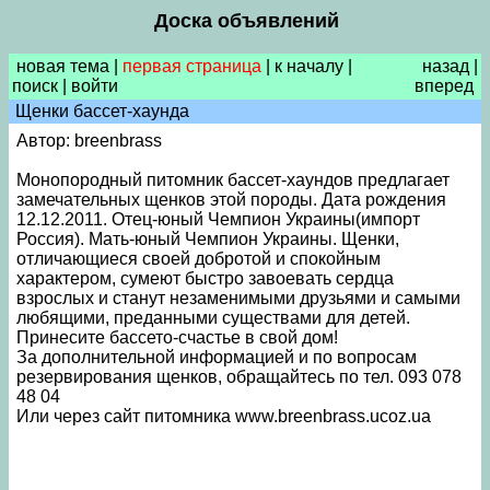
Доска объявлений
новая тема
|
первая страница
|
к началу
|
назад
|
поиск
|
войти
вперед
Щенки бассет-хаунда
Автор: breenbrass
Монопородный питомник бассет-хаундов предлагает
замечательных щенков этой породы. Дата рождения
12.12.2011. Отец-юный Чемпион Украины(импорт
Россия). Мать-юный Чемпион Украины. Щенки,
отличающиеся своей добротой и спокойным
характером, сумеют быстро завоевать сердца
взрослых и станут незаменимыми друзьями и самыми
любящими, преданными существами для детей.
Принесите бассето-счастье в свой дом!
За дополнительной информацией и по вопросам
резервирования щенков, обращайтесь по тел. 093 078
48 04
Или через сайт питомника www.breenbrass.ucoz.ua