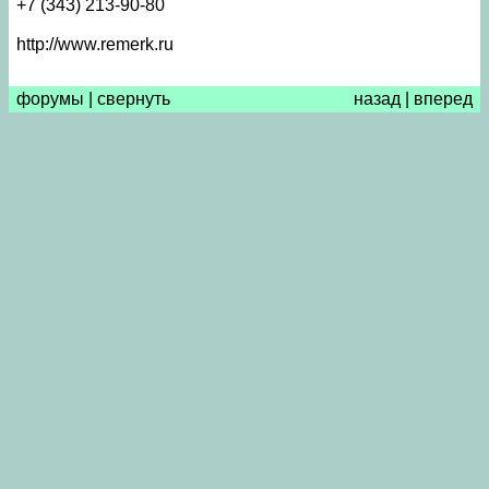
+7 (343) 213-90-80
http://www.remerk.ru
форумы
|
свернуть
назад
|
вперед