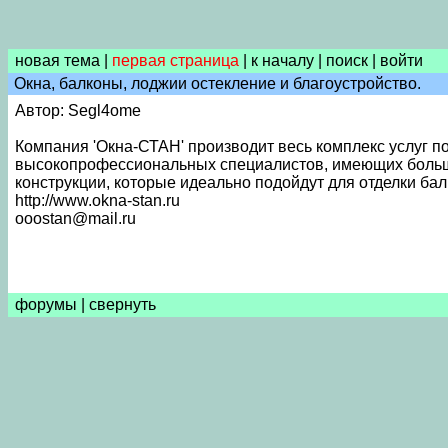
новая тема
|
первая страница
|
к началу
|
поиск
|
войти
Окна, балконы, лоджии остекление и благоустройство.
Автор: Segl4ome
Компания 'Окна-СТАН' производит весь комплекс услуг п
высокопрофессиональных специалистов, имеющих большо
конструкции, которые идеально подойдут для отделки бал
http://www.okna-stan.ru
ooostan@mail.ru
форумы
|
свернуть