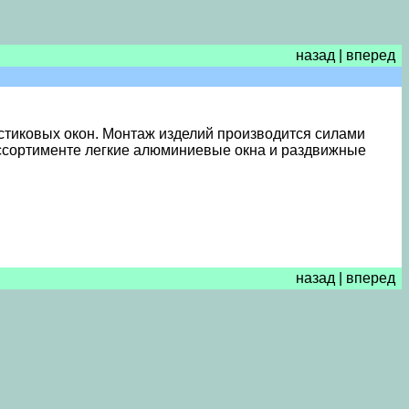
назад
|
вперед
астиковых окон. Монтаж изделий производится силами
ссортименте легкие алюминиевые окна и раздвижные
назад
|
вперед