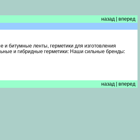
назад
|
вперед
ые и битумные ленты, герметики для изготовления
альные и гибридные герметики: Наши сильные бренды:
назад
|
вперед