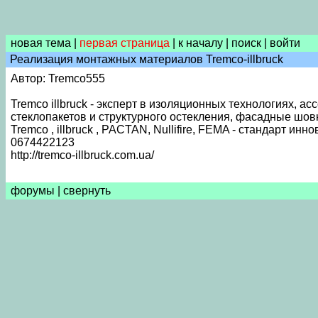
новая тема
|
первая страница
|
к началу
|
поиск
|
войти
Реализация монтажных материалов Tremco-illbruck
Автор: Tremco555
Tremco illbruck - эксперт в изоляционных технологиях, 
стеклопакетов и структурного остекления, фасадные шов
Tremco , illbruck , PACTAN, Nullifire, FEMA - стандарт ин
0674422123
http://tremco-illbruck.com.ua/
форумы
|
свернуть