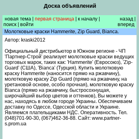
Доска объявлений
новая тема
|
первая страница
|
к началу
|
назад
|
поиск
|
войти
вперед
Молотковые краски Hammerite, Zip Guard, Bianca.
Автор: kraski2012
Официальный дистрибьютор в Южном регионе - ЧП
'Партнер-Строй' реализует молотковые краски ведущих
торговых марок, таких как: 'Hammerite' (Евросоюз), 'Zip-
Guard' (США), 'Bianca' (Турция). Купить молотковую
краску Hammerite (наносится прямо на ржавчину),
молотковую краску Zip Guard (прямо на ржавчину, на
уретановой основе, особо прочная), молотковую краску
Bianca (прямо на ржавчину, быстросохнущая,
широчайший выбор цветов и оттенков), Вы можете у
нас, находясь в любом городе Украины. Обеспечиваем
доставку по Одессе, Одесской области и Украине.
Являемся плательщиками НДС. Оперативность. Тел.
(048)701-90-30, (067)462-36-88. Сайт: www.partner-
s.prom.ua