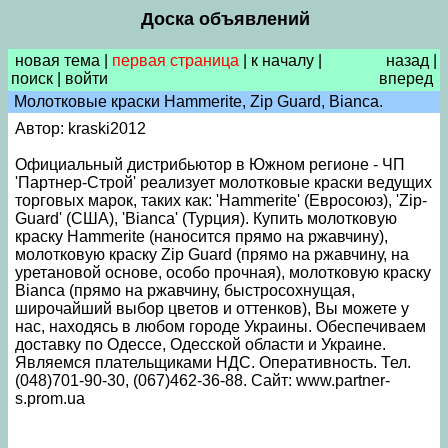
Доска объявлений
новая тема
|
первая страница
|
к началу
|
назад
|
поиск
|
войти
вперед
Молотковые краски Hammerite, Zip Guard, Bianca.
Автор: kraski2012
Официальный дистрибьютор в Южном регионе - ЧП
'Партнер-Строй' реализует молотковые краски ведущих
торговых марок, таких как: 'Hammerite' (Евросоюз), 'Zip-
Guard' (США), 'Bianca' (Турция). Купить молотковую
краску Hammerite (наносится прямо на ржавчину),
молотковую краску Zip Guard (прямо на ржавчину, на
уретановой основе, особо прочная), молотковую краску
Bianca (прямо на ржавчину, быстросохнущая,
широчайший выбор цветов и оттенков), Вы можете у
нас, находясь в любом городе Украины. Обеспечиваем
доставку по Одессе, Одесской области и Украине.
Являемся плательщиками НДС. Оперативность. Тел.
(048)701-90-30, (067)462-36-88. Сайт: www.partner-
s.prom.ua