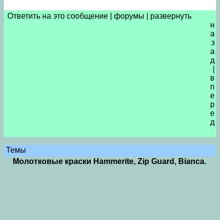
Ответить на это сообщение
|
форумы
|
развернуть
н
а
з
а
д
|
в
п
е
р
е
д
Темы
Молотковые краски Hammerite, Zip Guard, Bianca.