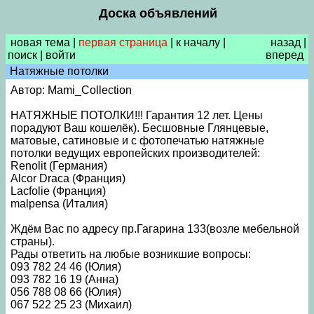
Доска объявлений
новая тема
|
первая страница
|
к началу
|
назад
|
поиск
|
войти
вперед
Натяжные потолки
Автор: Mami_Collection
НАТЯЖНЫЕ ПОТОЛКИ!!! Гарантия 12 лет. Цены
порадуют Ваш кошелёк). Бесшовные Глянцевые,
матовые, сатиновые и с фотопечатью натяжные
потолки ведущих европейских производителей:
Renolit (Германия)
Alcor Draca (Франция)
Lacfolie (Франция)
malpensa (Италия)
Ждём Вас по адресу пр.Гагарина 133(возле мебельной
страны).
Рады ответить на любые возникшие вопросы:
093 782 24 46 (Юлия)
093 782 16 19 (Анна)
056 788 08 66 (Юлия)
067 522 25 23 (Михаил)