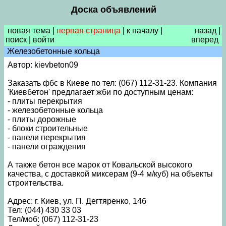
Доска объявлений
новая тема
|
первая страница
|
к началу
|
назад
|
поиск
|
войти
вперед
Железобетонные кольца
Автор: kievbeton09
Заказать фбс в Киеве по тел: (067) 112-31-23. Компания
'Киевбетон' предлагает жби по доступным ценам:
- плиты перекрытия
- железобетонные кольца
- плиты дорожные
- блоки строительные
- панели перекрытия
- панели ограждения
А также бетон все марок от Ковальской высокого
качества, с доставкой миксерам (9-4 м/куб) на объекты
строительства.
Адрес: г. Киев, ул. П. Дегтяренко, 14б
Тел: (044) 430 33 03
Тел/моб: (067) 112-31-23