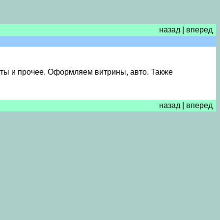
назад
|
вперед
ноты и прочее. Оформляем витрины, авто. Также
назад
|
вперед