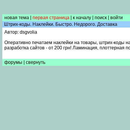
новая тема
|
первая страница
|
к началу
|
поиск
|
войти
Штрих-коды. Наклейки. Быстро. Недорого. Доставка
Автор: dsgvolia
Оперативно печатаем наклейки на товары, штрих-коды на 
разработка сайтов - от 200 грн! Ламинация, плоттерная по
форумы
|
свернуть