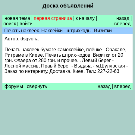
Доска объявлений
новая тема
|
первая страница
|
к началу
|
назад
|
поиск
|
войти
вперед
Печать наклеек. Наклейки - штрихкоды. Визитки
Автор: dsgvolia
Печать наклеек бумаге-самоклейке, плёнке - Оракале,
Ритраме в Киеве. Печать штрих-кодов. Визитки от 20
грн. Флаера от 280 грн. и прочее... Левый берег -
Лесной массив, Праый берег - Выдача - м.Шулявская -
Заказ по интернету. Доставка. Киев. Тел.: 227-22-63
форумы
|
свернуть
назад
|
вперед