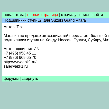
новая тема
|
первая страница
|
к началу
|
поиск
|
войти
Подшипники ступицы для Suzuki Grand Vitara
Автор: Text
Магазин по продаже автозапчастей предлагает большой в
подшипники ступиц на Хонду, Ниссан, Cузуки, Субару, Ми
Автоподшипник ИN
+7 (495) 958 45 11
+7 (926) 669 65 70
http://www.apk1.ru/
sale@apk1.ru
форумы
|
свернуть