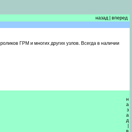
назад
|
вперед
роликов ГРМ и многих других узлов. Всегда в наличии
н
а
з
а
д
|
в