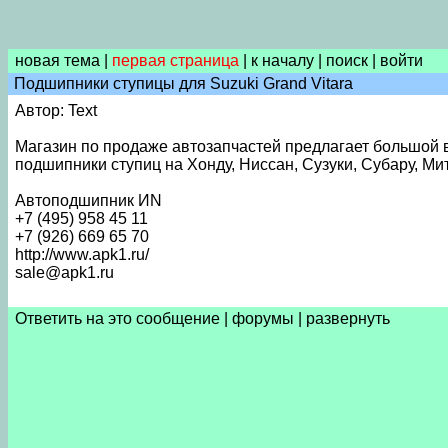
новая тема
|
первая страница
|
к началу
|
поиск
|
войти
Подшипники ступицы для Suzuki Grand Vitara
Автор: Text
Магазин по продаже автозапчастей предлагает большой в
подшипники ступиц на Хонду, Ниссан, Cузуки, Субару, Ми
Автоподшипник ИN
+7 (495) 958 45 11
+7 (926) 669 65 70
http://www.apk1.ru/
sale@apk1.ru
Ответить на это сообщение
|
форумы
|
развернуть