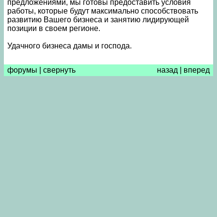
предложениями, мы готовы предоставить условия
работы, которые будут максимально способствовать
развитию Вашего бизнеса и занятию лидирующей
позиции в своем регионе.
Удачного бизнеса дамы и господа.
форумы
|
свернуть
назад
|
вперед