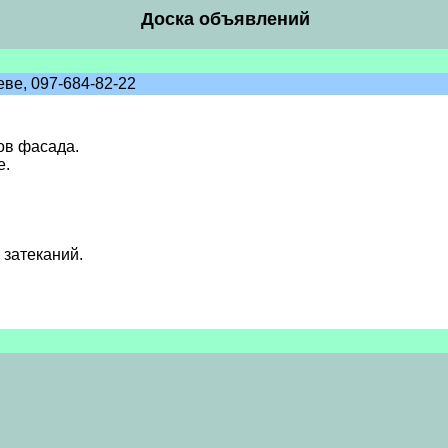
Доска объявлений
ве, 097-684-82-22
ов фасада.
е.
 затеканий.