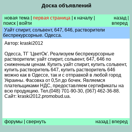
Доска объявлений
новая тема
|
первая страница
|
к началу
|
назад
|
поиск
|
войти
вперед
Уайт спирит, сольвент, 647, 646, растворители
беспрекурсорные. Одесса.
Автор: kraski2012
Одесса, ТГ 'ЦветОк'. Реализуем беспрекурсорные
растворители: уайт спирит, сольвент, 647, 646 по
сниженным ценам. Купить уайт спирит, купить сольвент,
купить растворитель 647, купить растворитель 646
можно как в Одессе, так и с отправкой в любой город
Украины. Фасовка от 0,5л до бочек. Являемся
плательщиками НДС, предоставляем сертификаты на
всю продукцию. Тел.(048) 701-90-30, (067) 462-36-88.
Сайт: kraski2012.promobud.ua.
форумы
|
свернуть
назад
|
вперед