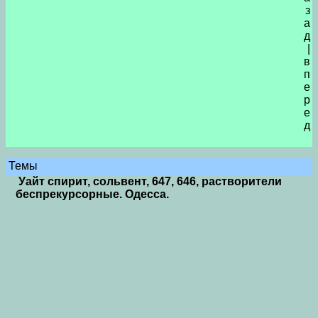
з
а
д
|
в
п
е
р
е
д
Темы
Уайт спирит, сольвент, 647, 646, растворители
беспрекурсорные. Одесса.