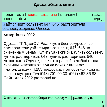
Доска объявлений
новая тема
|
первая страница
|
к началу
|
назад
|
поиск
|
войти
вперед
Уайт спирит, сольвент, 647, 646, растворители
беспрекурсорные. Одесса.
Автор: kraski2012
Одесса, ТГ 'ЦветОк'. Реализуем беспрекурсорные
растворители: уайт спирит, сольвент, 647, 646 по
сниженным ценам. Купить уайт спирит, купить сольвент,
купить растворитель 647, купить растворитель 646
можно как в Одессе, так и с отправкой в любой город
Украины. Фасовка от 0,5л до бочек. Являемся
плательщиками НДС, предоставляем сертификаты на
всю продукцию. Тел.(048) 701-90-30, (067) 462-36-88.
Сайт: kraski2012.promobud.ua.
Ответить на это сообщение
|
форумы
|
развернуть
н
а