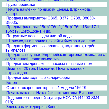
Грузоперевозки
Печать наклейки по низким ценам. Штрих-коды
быстро
Продаем амперметры Э365, Э377, Э738, Э8030-
Э8035.
Продам фильтры: 15гф17бн-1, 15гф17бн, 15гф17-1,
15гф17, 15гф12сн-1 и др.
Погружные насосы для чистой воды
Штрих-коды и прочие наклейки быстро и дешево
Продажа фирменных флажков, подставок, гербов,
вымпелов!
Продается крупная Европейская торговая компания с
собственной недвижимостью.
Предлагаем дренажные насосы грязевые гном
Визитки - 20 грн. Наклейки. Печать наклеек -
штрихкодов
Предлагаем водяные калориферы
Бетон
Станок токарно-винторезный модели 1К62Д
Печать наклеек. Наклейки - штрихкоды. Визитки
Подшипник передней ступицы HONDA (44200-SM4-
018)
Здесь замки + двери в Киеве!