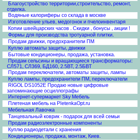
Благоустройство территории,строительство, ремонт,
отделка.
Водяные калориферы со склада в москве
Изготовление ульев, медогонок и пчелоинвентаря
Копии швейцарских часов . Скидки , бонусы , акции !
Формы для производства тротуарной плитки.
Продам движки, предохранители ПМ
Куплю автоматы защиты, движки
Бытовые кондиционеры, продажа, установка.
Продам сельсины и врaщающиеся трансформаторы:
СЛ571, СЛ369, БД160, 2.5ВТ, 2.5БВТ
Продам переключатели, автоматы защиты, лампы
Куплю лампы, предохранители ПМ, переключатели
RIGOL DS1052E Продаю новые цифровые
запоминающие осциллографы
Интернет-супермаркет Sky Мебель
Плетеная мебель на PletenkaOpt.ru
Мебельная Лавочка
Танцевальный коврик - подарок для всей семьи
Продам радиоэлектронные компоненты
Куплю радиодетали с хранения
Кондиционеры, продажа, монтаж, Киев.