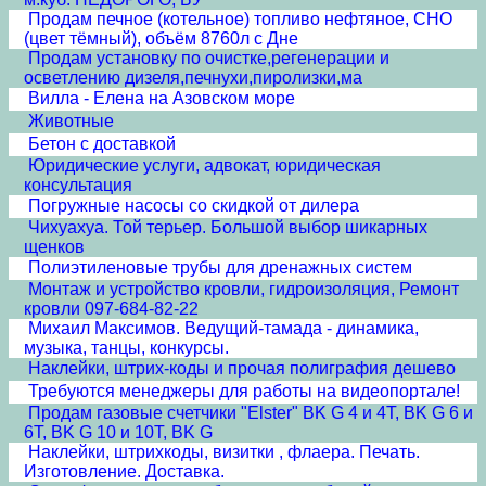
Продам печное (котельное) топливо нефтяное, СНО
(цвет тёмный), объём 8760л с Дне
Продам установку по очистке,регенерации и
осветлению дизеля,печнухи,пиролизки,ма
Вилла - Елена на Азовском море
Животные
Бетон с доставкой
Юридические услуги, адвокат, юридическая
консультация
Погружные насосы со скидкой от дилера
Чихуахуа. Той терьер. Большой выбор шикарных
щенков
Полиэтиленовые трубы для дренажных систем
Монтаж и устройство кровли, гидроизоляция, Ремонт
кровли 097-684-82-22
Михаил Максимов. Ведущий-тамада - динамика,
музыка, танцы, конкурсы.
Наклейки, штрих-коды и прочая полиграфия дешево
Требуются менеджеры для работы на видеопортале!
Продам газовые счетчики "Elster" BK G 4 и 4T, BK G 6 и
6T, BK G 10 и 10T, BK G
Наклейки, штрихкоды, визитки , флаера. Печать.
Изготовление. Доставка.