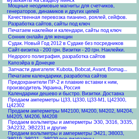
музыканты на свадьбу Минск
Мощные неодимовые магниты для счетчиков,
генераторов, динамиков и других целей
Качественная перевозка пианино, роялей, сейфов.
Разработка сайтов, сайты под ключ
Печатаем наклейки и календари, сайты под ключ
Сонник онлайн для женщин
Судак. Новый Год 2012 в Судаке без посредников
Сайт-визитка - 200 грн. Визитки - 20 грн. Наклейки.
Недорого полиграфия, разработка сайтов
Капоэйра в Донецке
Запчасти двигателя: Kubota, Bobcat, Avant, Bomag...
Печатаем календарики, разработка сайтов
Предохранители ПР-2 и плавкие вставки к ним,
производитель Украина, Россия
Календарики дешево и быстро. Визитки. Доставка
Продаем амперметры Ц33, Ц330, Ц33-М1, Ц42300,
Ц42302
Продаем амперметры М42100, М4200, М4202, М4204,
М4205, М4206, М4208
Продаем вольтметры и амперметры Э30, Э316, Э335,
ЭА2232, ЭВ2231 и другие
Продаем вольтметры и амперметры Э421, Э8003,
Э8019, Э8021 - Э8029 все диапазоны