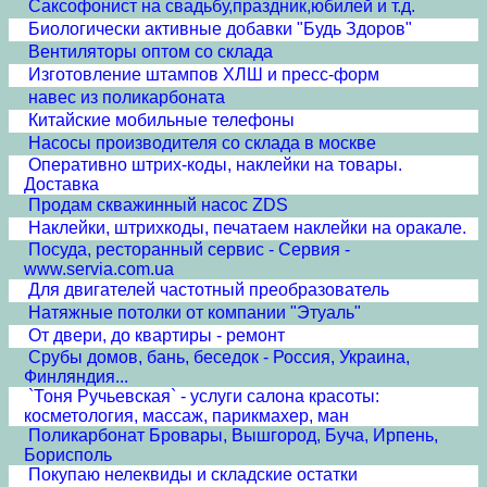
Cаксофонист на свадьбу,праздник,юбилей и т.д.
Биологически активные добавки "Будь Здоров"
Вентиляторы оптом со склада
Изготовление штампов ХЛШ и пресс-форм
навес из поликарбоната
Китайские мобильные телефоны
Насосы производителя со склада в москве
Оперативно штрих-коды, наклейки на товары.
Доставка
Продам скважинный насос ZDS
Наклейки, штрихкоды, печатаем наклейки на оракале.
Посуда, ресторанный сервис - Сервия -
www.servia.com.ua
Для двигателей частотный преобразователь
Натяжные потолки от компании "Этуаль"
От двери, до квартиры - ремонт
Срубы домов, бань, беседок - Россия, Украина,
Финляндия...
`Тоня Ручьевская` - услуги салона красоты:
косметология, массаж, парикмахер, ман
Поликарбонат Бровары, Вышгород, Буча, Ирпень,
Борисполь
Покупаю нелеквиды и складские остатки