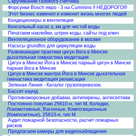
Скручивание газового счетчика
Форсунки Bosch евро - 3 на Cummins !! НЕДОРОГО!!!
Этот бизнес изменил и изменит жизнь многих людей
Кондиционеры и вентиляция
Консольный насос к, км для чистой воды
Печатаем наклейки, штрих-коды, сайты под ключ
Вентиляционное оборудование в москве
Насосы grundfos для циркуляции воды
Развивающие практики цигун йога в Минске
дыхательная гимнастика медитация
Цигун в Минске Йога в Минске парный цигун в Минске
парная йога в Минске
Цигун в Минске мантра Йога в Минске дыхательная
гимнастика медитация релаксация
Зеленая Линия - Каталог грузоперевозок.
Бассет-хаунд
Противоморозные добавки, антипирены, антисептики
Постоянно покупаю 25610-н, тип М, Колодки,
Локомотивные, Вагонные, Композиционные
(Композитные), 25610-н, тип М
Аудит пожарной безопасности, расчет пожарных
рисков
Предлагаем камеры для видеонаблюдения