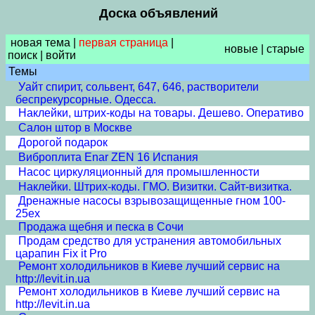
Доска объявлений
новая тема
|
первая страница
|
новые
|
старые
поиск
|
войти
Темы
Уайт спирит, сольвент, 647, 646, растворители
беспрекурсорные. Одесса.
Наклейки, штрих-коды на товары. Дешево. Оперативо
Салон штор в Москве
Дорогой подарок
Виброплита Enar ZEN 16 Испания
Насос циркуляционный для промышленности
Наклейки. Штрих-коды. ГМО. Визитки. Сайт-визитка.
Дренажные насосы взрывозащищенные гном 100-
25ex
Продажа щебня и песка в Сочи
Продам средство для устранения автомобильных
царапин Fix it Pro
Ремонт холодильников в Киеве лучший сервис на
http://levit.in.ua
Ремонт холодильников в Киеве лучший сервис на
http://levit.in.ua