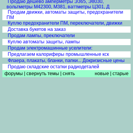
Продаю дешево амперметры Э365, Э8030,
вольтметры М42300, М381, ваттметры Ц301, Д
Продам движки, автоматы защиты, предохранители
ПМ
Куплю предохранители ПМ, переключатели, движки
Доставка букетов на заказ
Продам лампы, преключатели
Куплю автоматы защиты, лампы
Продам электромашинные уселители:
Предлагаем калориферы промышленные кск
Флаера, плакаты, бланки, папки... Докризисные цены
Продаю складские остатки радиодеталей
форумы
|
свернуть темы
|
снять
новые
|
старые