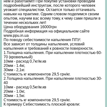
нем и работаем!!! При покупке установки проводим
подробнейший инструктаж, после которого человек
уезжает специалистом. Остается только оттачивать
навыки на практике. Одним словом поделимся своим
опытом, научим вас всему тому, к чему сами пришли в
течении нескольких лет!
Цена оборудования 16000грн
Подробная информация на официальном сайте
www.ppu.in.ua
По поводу себестоимости напыления ППУ:
Все зависит от толщины напыления, условий
напыления и требований к ровности поверхности.
1.Толщина напыления. При напылении плотностью 60-
70 (кровельный)
10мм - расход 0,7кг/м.кв
20мм - 1.4кг,
30мм - 2,1кг.
Стоимость кг компонентов 29,5 грн/кг.
2.Толщина напыления. При напылении плотностью 30-
40
10мм - расход 0,5кг/м.кв
20мм - 1.0кг,
30мм - 1,5кг.
Стоимость кг компонентов 29,5 грн/кг.
К примеру Себестоимость плоской кровли: