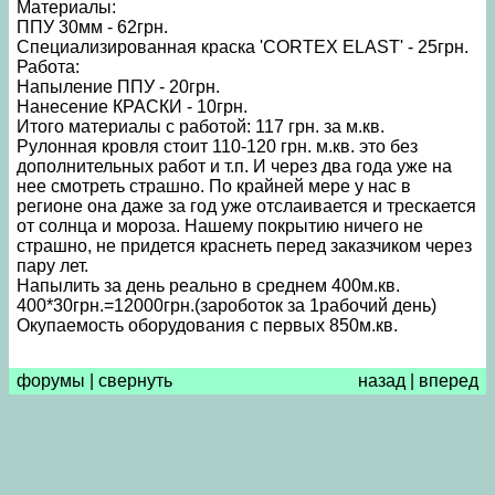
Материалы:
ППУ 30мм - 62грн.
Специализированная краска 'CORTEX ELAST' - 25грн.
Работа:
Напыление ППУ - 20грн.
Нанесение КРАСКИ - 10грн.
Итого материалы с работой: 117 грн. за м.кв.
Рулонная кровля стоит 110-120 грн. м.кв. это без
дополнительных работ и т.п. И через два года уже на
нее смотреть страшно. По крайней мере у нас в
регионе она даже за год уже отслаивается и трескается
от солнца и мороза. Нашему покрытию ничего не
страшно, не придется краснеть перед заказчиком через
пару лет.
Напылить за день реально в среднем 400м.кв.
400*30грн.=12000грн.(зароботок за 1рабочий день)
Окупаемость оборудования с первых 850м.кв.
форумы
|
свернуть
назад
|
вперед