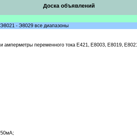
Доска объявлений
Э8021 - Э8029 все диапазоны
и амперметры переменного тока Е421, Е8003, Е8019, Е8021
750мА;