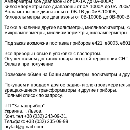
Амперметры все диапазоны от 0А-1А до 0А-800А;
Килоамперметры все диапазоны от 0А-1000А до 0А-200к
Вольтметры все диапазоны от 0В-1В до 0мВ-1000В;
Киловольтметры все диапазоны от 0В-1000В до 0В-600кВ
Также в наличии другие вольтметры, милливольтметры, 
микроамперметры, миллиамперметры, килоамперметры.
Под заказ возможна поставка приборов e421, e8003, e801
Все приборы новые в упаковке с паспортом.
Осуществляем доставку товара по всей территории СНГ: Р
Оплата при получении.
Возможен обмен на Ваши амперметры, вольтметры и дру
Покупаем и продаем другое радио- и электроизмерительн
вращаю-щиеся трансформаторы и другие приборы.
Полный список по запросу.
ЧП "Западприбор"
Украина, г. Львов.
Конт. тел +38 (032) 243-09-31,
Тел./факс +38 (032) 235-09-99
prylad@gmail.com