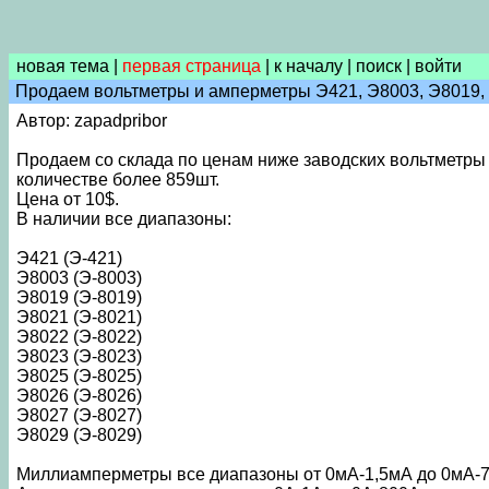
новая тема
|
первая страница
|
к началу
|
поиск
|
войти
Продаем вольтметры и амперметры Э421, Э8003, Э8019, 
Автор: zapadpribor
Продаем со склада по ценам ниже заводских вольтметры 
количестве более 859шт.
Цена от 10$.
В наличии все диапазоны:
Э421 (Э-421)
Э8003 (Э-8003)
Э8019 (Э-8019)
Э8021 (Э-8021)
Э8022 (Э-8022)
Э8023 (Э-8023)
Э8025 (Э-8025)
Э8026 (Э-8026)
Э8027 (Э-8027)
Э8029 (Э-8029)
Миллиамперметры все диапазоны от 0мА-1,5мА до 0мА-