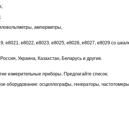
А;
;
киловольтметры, амперметры,
9, e8021, e8022, e8023, e8025, e8026, e8027, e8029 со шка
оссия, Украина, Казахстан, Беларусь и другие.
гие измерительные приборы. Предлагайте список.
ое оборудование: осциллографы, генераторы, частотомеры,