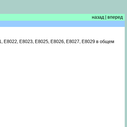
назад
|
вперед
, Е8022, Е8023, Е8025, Е8026, Е8027, Е8029 в общем