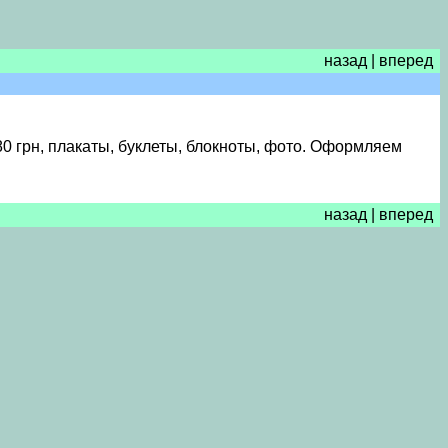
назад
|
вперед
280 грн, плакаты, буклеты, блокноты, фото. Оформляем
назад
|
вперед