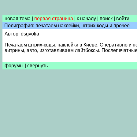
новая тема
|
первая страница
|
к началу
|
поиск
|
войти
Полиграфия: печатаем наклейки, штрих-коды и прочее
Автор: dsgvolia
Печатаем штрих-коды, наклейки в Киеве. Оперативно и по 
витрины, авто, изготавливаем лайтбоксы. Послепечатные 
форумы
|
свернуть