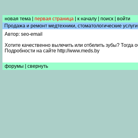
новая тема
|
первая страница
|
к началу
|
поиск
|
войти
Продажа и ремонт медтехники, стоматологические услуги
Автор: seo-email
Хотите качественно вылечить или отбелить зубы? Тогда 
Подробности на сайте http://www.meds.by
форумы
|
свернуть