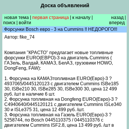
Доска объявлений
новая тема
|
первая страница
|
к началу
|
назад
|
поиск
|
войти
вперед
Форсунки Bosch евро - 3 на Cummins !! НЕДОРОГО!!!
Автор: fike_74
Компания "КРАСТО" предлагает новые топливные
форсунки EURO(ЕВРО)-3 на двигатель Cummins (
ГАЗель, Валдай, КАМАЗ, БелАЗ, грузовики HOWO,
DongFeng, FAW):
1. Форсунка на КАМАЗтопливная EURO(Евро)-3 ?
4937065/0445120123 с двигателем Cummins ISBe185
30, ISBe210 30, ISBe285 30, ISBe300 30, цена 12 499
руб. /шт в наличие 6 шт.
2. Форсунка топливная на Dongfeng EURO(Евро)-3 ?
С4940640/0445120121 с двигателем Cummins ISLe340
30 и ISLe375 31, цена 12 499 руб. /шт.
3. Форсунка топливная на Газель EURO(Евро)-3 ?
5258744, по Bosch 0445110375 / 0445110376 с
двигателем Cummins ISF2.8, цена 13 499 руб. /шт в